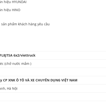
n hiệu HYUNDAI
n hiệu HINO
về sản phẩm khách hàng yêu cầu
FL8JTSA 6x2/viettruck
téc (chở nước mắm )
ty CP XNK Ô TÔ VÀ XE CHUYÊN DỤNG VIỆT NAM
Anh, Hà Nội