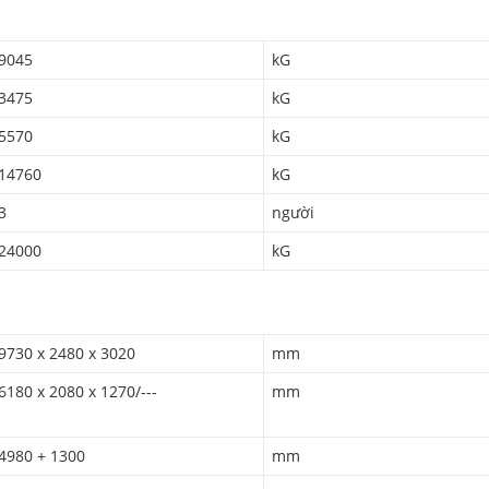
9045
kG
3475
kG
5570
kG
14760
kG
3
người
24000
kG
9730 x 2480 x 3020
mm
6180 x 2080 x 1270/---
mm
4980 + 1300
mm