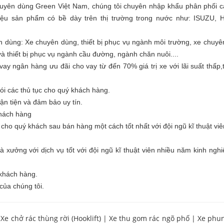
huyên dùng Green Việt Nam, chúng tôi chuyên nhập khẩu phân phối c
ệu sản phẩm có bề dày trên thị trường trong nước như: ISUZU,
n dùng
: Xe chuyên dùng, thiết bị phục vụ ngành môi trường, xe chuy
à thiết bị phục vụ ngành cầu đường, ngành chăn nuôi....
ay ngân hàng ưu đãi cho vay từ đến 70% giá trị xe với lãi suất thấp,
ói các thủ tục cho quý khách hàng.
ận tiện và đảm bảo uy tín.
khách hàng
o quý khách sau bán hàng một cách tốt nhất với đội ngũ kĩ thuật viê
 xưởng với dịch vụ tốt với đội ngũ kĩ thuật viên nhiều năm kinh ngh
 khách hàng.
của chúng tôi.
|
Xe chở rác thùng rời (Hooklift)
|
Xe thu gom rác ngõ phố
|
Xe phu