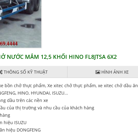
CHỞ NƯỚC MẮM 12,5 KHỐI HINO FL8JTSA 6X2
THÔNG SỐ KỸ THUẬT
HÌNH ẢNH XE
xe bồn chở thực phẩm, Xe xitec chở thực phẩm, xe xitec chở dầu ăn
GFENG, HINO, HYUNDAI, ISUZU...
ăng dầu trên các nền xe
cầu của thị trường và nhu cầu của khách hàng
 hàng
ãn hiệu ISUZU
ãn hiệu DONGFENG