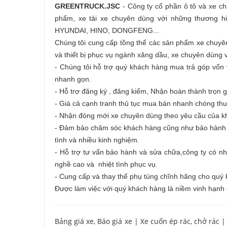
GREENTRUCK.JSC
-
Công ty cổ phần ô tô và xe c
phẩm,
xe tải
xe chuyên dùng với những thương hi
HYUNDAI, HINO, DONGFENG...
Chúng tôi cung cấp tồng thể các sản phẩm
xe chuyê
và thiết bị phục vụ ngành xăng dầu, xe chuyên dùng v
- Chúng tôi hỗ trợ quý khách hàng
mua trả góp
vốn v
nhanh gọn.
- Hỗ trợ đăng ký , đăng kiểm, Nhận hoàn thành trọn g
- Giá cả cạnh tranh thủ tục mua bán nhanh chóng thu
- Nhận đóng mới xe chuyên dùng theo yêu cầu của 
- Đảm bảo chăm sóc khách hàng cũng như bảo hành ch
tình và nhiều kinh nghiệm.
- Hỗ trợ tư vấn bảo hành và sửa chữa,công ty có nhà
nghề cao và nhiệt tình phục vụ.
- Cung cấp và thay thế phụ tùng chĩnh hãng cho quý
Được làm việc với quý khách hàng là niềm vinh hạnh 
Bảng giá xe, Báo giá xe
|
Xe cuốn ép rác, chở rác