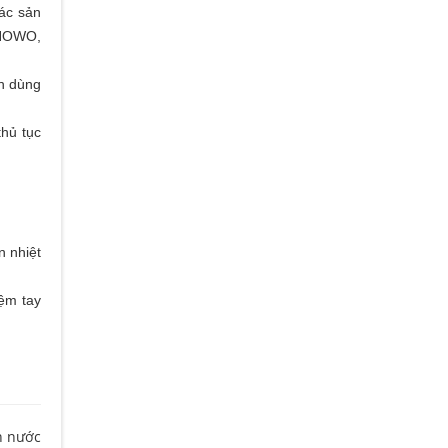
ác sản
 HOWO,
ên dùng
thủ tục
n nhiệt
iệm tay
n nước