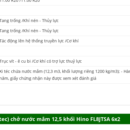
11.00 R20 /11.00 R20
Tang trống /Khí nén - Thủy lực
Tang trống /Khí nén - Thủy lực
Tác động lên hệ thống truyền lực /Cơ khí
Trục vít - ê cu bi /Cơ khí có trợ lực thuỷ lực
Xi téc chứa nước mắm (12,3 m3, khối lượng riêng 1200 kg/m3); - Hà
năm, giấy chứng nhận này được xem xét đánh giá
tec) chở nước mắm 12,5 khối Hino FL8JTSA 6x2