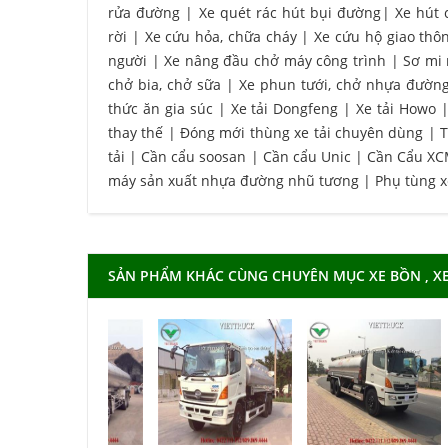
rửa đường
|
Xe quét rác hút bụi đường
|
Xe hút 
rời
|
Xe cứu hỏa, chữa cháy
|
Xe cứu hộ giao thô
người
|
Xe nâng đầu chở máy công trình
|
Sơ mi
chở bia, chở sữa
|
Xe phun tưới, chở nhựa đườn
thức ăn gia súc
|
Xe tải Dongfeng
|
Xe tải Howo
thay thế
|
Đóng mới thùng xe tải chuyên dùng
|
T
tải
|
Cần cẩu soosan
|
Cần cẩu Unic
|
Cần Cẩu X
máy sản xuất nhựa đường nhũ tương
|
Phụ tùng 
SẢN PHẨM KHÁC CÙNG CHUYÊN MỤC XE BỒN , X