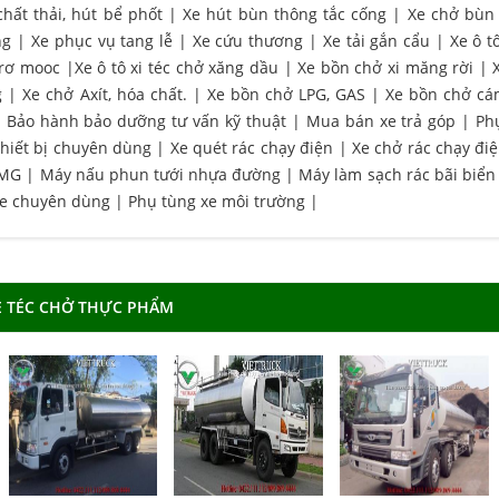
chất thải, hút bể phốt
|
Xe hút bùn thông tắc cống
|
Xe chở bùn
ng
|
Xe phục vụ tang lễ
|
Xe cứu thương
|
Xe tải gắn cẩu
|
Xe ô t
 rơ mooc
|
Xe ô tô xi téc chở xăng dầu
|
Xe bồn chở xi măng rời
|
g
|
Xe chở Axít, hóa chất.
|
Xe bồn chở LPG, GAS
|
Xe bồn chở cá
|
Bảo hành bảo dưỡng tư vấn kỹ thuật
|
Mua bán xe trả góp
|
Ph
hiết bị chuyên dùng
|
Xe quét rác chạy điện
|
Xe chở rác chạy đi
CMG
|
Máy nấu phun tưới nhựa đường
|
Máy làm sạch rác bãi biển
xe chuyên dùng
|
Phụ tùng xe môi trường
|
E TÉC CHỞ THỰC PHẨM