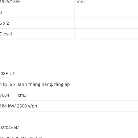
1925/1855
mm
3
6 x 2
Diesel
J08E-UF
4 kỳ, 6 xi lanh thẳng hàng, tăng áp
7684 cm3
184 kW/ 2500 v/ph
02/04/04/---