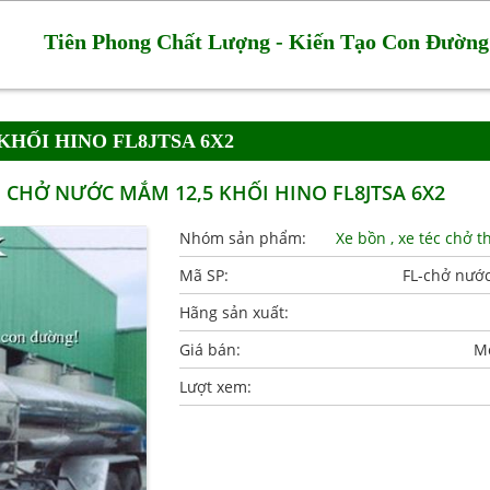
Tiên Phong Chất Lượng - Kiến Tạo Con Đường
KHỐI HINO FL8JTSA 6X2
) CHỞ NƯỚC MẮM 12,5 KHỐI HINO FL8JTSA 6X2
Nhóm sản phẩm:
Xe bồn , xe téc chở 
Mã SP:
FL-chở nướ
Hãng sản xuất:
Giá bán:
Mờ
Lượt xem: