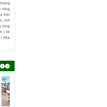
 thùng
ô nâng
Xe bồn
m, chở
ụ tùng
ện
|
Xe
|
Nhà