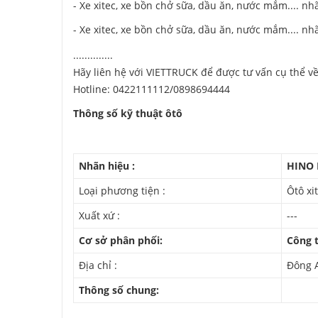
- Xe xitec, xe bồn chở sữa,
dầu ăn, nước mắm....
nhã
- Xe xitec, xe bồn chở sữa,
dầu ăn, nước mắm....
nhã
..............
Hãy liên hệ với VIETTRUCK để được tư vấn cụ thể 
Hotline: 0422111112/0898694444
Thông số kỹ thuật ôtô
Nhãn hiệu :
HINO 
Loại phương tiện :
Ôtô xi
Xuất xứ :
---
Cơ sở phân phối:
Công 
Địa chỉ :
Đông 
Thông số chung: