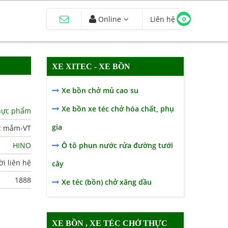
Online
Liên hệ
XE XITEC - XE BỒN
Xe bồn chở mủ cao su
Xe bồn xe téc chở hóa chất, phụ
thực phẩm
gia
c mắm-VT
HINO
Ô tô phun nước rửa đường tưới
i liên hệ
cây
1888
Xe téc (bồn) chở xăng dầu
XE BỒN , XE TÉC CHỞ THỰC