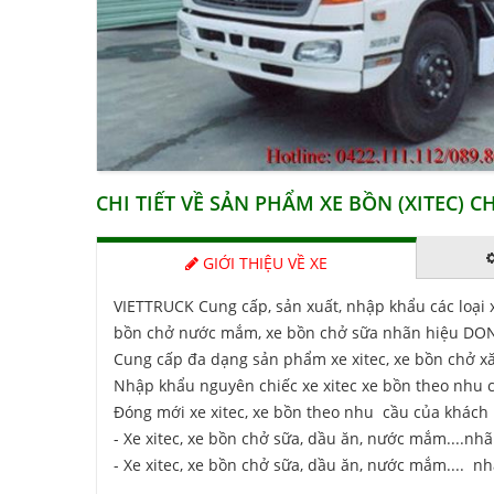
CHI TIẾT VỀ SẢN PHẨM XE BỒN (XITEC) 
GIỚI THIỆU VỀ XE
VIETTRUCK Cung cấp, sản xuất, nhập khẩu các loại 
bồn chở nước mắm, xe bồn chở sữa nhãn hiệu DON
Cung cấp đa dạng sản phẩm xe xitec, xe bồn chở x
Nhập khẩu nguyên chiếc xe xitec xe bồn theo nhu 
Đóng mới xe xitec, xe bồn theo nhu cầu của khách
- Xe xitec, xe bồn chở sữa, dầu ăn, nước mắm....nh
-
Xe xitec, xe bồn chở
sữa,
dầu ăn, nước mắm....
nh