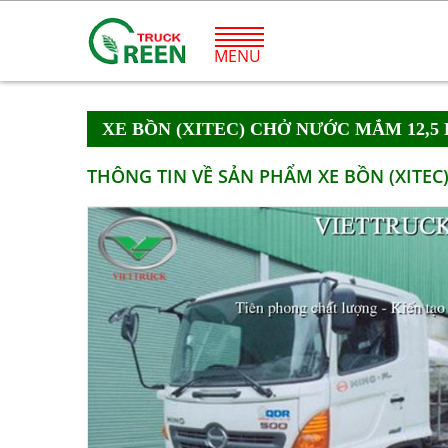
MENU
XE BỒN (XITEC) CHỞ NƯỚC MẮM 12,5 
THÔNG TIN VỀ SẢN PHẨM XE BỒN (XITEC