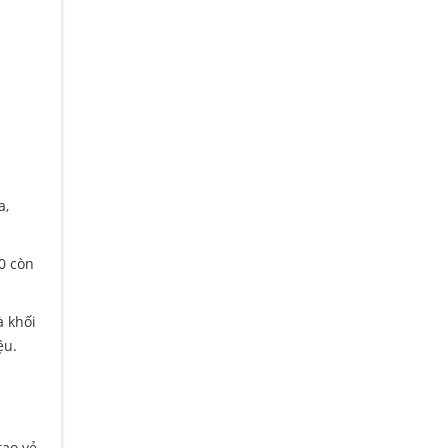
a,
0 còn
à khối
ệu.
tạo vẻ