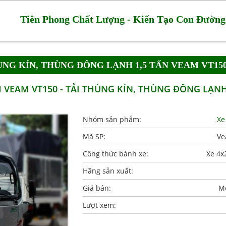
Tiên Phong Chất Lượng - Kiến Tạo Con Đường
THÙNG KÍN, THÙNG ĐÔNG LẠNH 1,5 TẤN VEAM VT15
M VEAM VT150 - TẢI THÙNG KÍN, THÙNG ĐÔNG LẠNH
Nhóm sản phẩm:
Xe
Mã SP:
Ve
Công thức bánh xe:
Xe 4x
Hãng sản xuất:
Giá bán:
Mờ
Lượt xem: