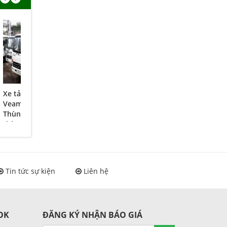
Xe tải thùng 1 tấn
Xe tải 8 tấn
Xe tải ben 3,5 tấn
Veam VT100 -
Hyundai Veam -
Veam - VT350 động
Thùng đông lạnh,
Hyundai HD800
cơ Hyundai
thùng kín 1 tấn
VT100
Tin tức sự kiện
Liên hệ
OK
ĐĂNG KÝ NHẬN BÁO GIÁ