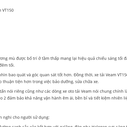
m VT150
ơng mù được bố trí ở tầm thấp mang lại hiệu quả chiếu sáng tối đ
đêm tối.
ìn bao quát và góc quan sát tốt hơn. Đồng thời, xe tải Veam VT15
p thuận tiện hơn trong việc bảo dưỡng, sửa chữa xe.
tấn nói riêng cũng như các dòng xe oto tải Veam nói chung chính l
o 2 đảm bảo khả năng vận hành êm ái, bền bỉ và tiết kiệm nhiên li
ện nghi cho người sử dụng:
đường cạnh sắc xảo kết hợp với galăng, đèn pha Halogen cực sáng 