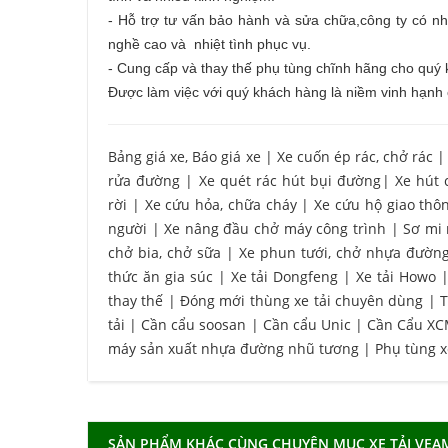
- Hỗ trợ tư vấn bảo hành và sửa chữa,công ty có nhà
nghề cao và nhiệt tình phục vụ.
- Cung cấp và thay thế phụ tùng chĩnh hãng cho quý
Được làm việc với quý khách hàng là niềm vinh hạnh 
Bảng giá xe, Báo giá xe
|
Xe cuốn ép rác, chở rác
rửa đường
|
Xe quét rác hút bụi đường
|
Xe hút 
rời
|
Xe cứu hỏa, chữa cháy
|
Xe cứu hộ giao thô
người
|
Xe nâng đầu chở máy công trình
|
Sơ mi
chở bia, chở sữa
|
Xe phun tưới, chở nhựa đườn
thức ăn gia súc
|
Xe tải Dongfeng
|
Xe tải Howo
thay thế
|
Đóng mới thùng xe tải chuyên dùng
|
T
tải
|
Cần cẩu soosan
|
Cần cẩu Unic
|
Cần Cẩu X
máy sản xuất nhựa đường nhũ tương
|
Phụ tùng 
SẢN PHẨM KHÁC CÙNG CHUYÊN MỤC XE TẢI VEA