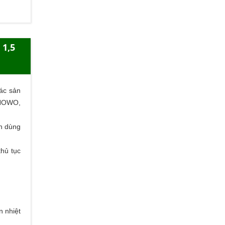
 1,5
ác sản
 HOWO,
ên dùng
thủ tục
n nhiệt