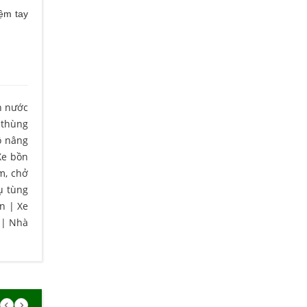
iệm tay
n nước
 thùng
ô nâng
Xe bồn
m, chở
ụ tùng
ện
|
Xe
|
Nhà