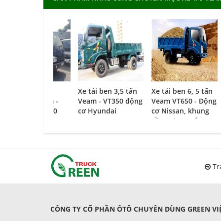
Xe tải 8 tấn
Xe tải ben 3,5 tấn
Xe tải ben 6, 5 tấn
Hyundai Veam -
Veam - VT350 động
Veam VT650 - Động
Hyundai HD800
cơ Hyundai
cơ Nissan, khung
gầm Hàn Quốc
Tr
CÔNG TY CỔ PHẦN ÔTÔ CHUYÊN DÙNG GREEN VIỆ