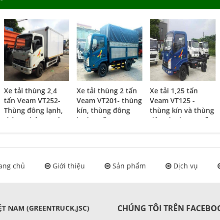
Xe tải thùng 2,4
Xe tải thùng 2 tấn
Xe tải 1,25 tấn
tấn Veam VT252-
Veam VT201- thùng
Veam VT125 -
Thùng đông lạnh,
kín, thùng đông
thùng kín và thùng
thùng chở xe máy
lạnh 2 tấn Veam
đông lạnh 1,25 tấn
2,4 tấn Veam
VT201
Veam VT125
VT252
ang chủ
Giới thiệu
Sản phẩm
Dịch vụ
CHÚNG TÔI TRÊN FACEBO
T NAM (GREENTRUCK.JSC)