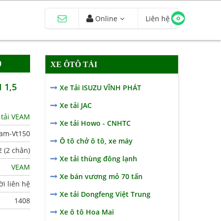
Online
Liên hệ
0
XE ÔTÔ TẢI
 1,5
Xe Tải ISUZU VĨNH PHÁT
Xe tải JAC
 tải VEAM
Xe tải Howo - CNHTC
am-Vt150
Ô tô chở ô tô, xe máy
2 (2 chân)
Xe tải thùng đông lạnh
VEAM
Xe bán vương mỏ 70 tấn
i liên hệ
Xe tải Dongfeng Việt Trung
1408
Xe ô tô Hoa Mai