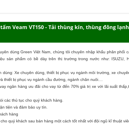
 tấm Veam VT150 - Tải thùng kín, thùng đông lạnh
huyên dùng Green Việt Nam, chúng tôi chuyên nhập khẩu phân phối c
ệu sản phẩm có bề dày trên thị trường trong nước như: ISUZU,
n dùng
: Xe chuyên dùng, thiết bị phục vụ ngành môi trường, xe chuy
à thiết bị phục vụ ngành cầu đường, ngành chăn nuôi....
ay ngân hàng ưu đãi cho vay từ đến 70% giá trị xe với lãi suất thấp,
ói các thủ tục cho quý khách hàng.
ận tiện và đảm bảo uy tín.
khách hàng
o quý khách sau bán hàng một cách tốt nhất với đội ngũ kĩ thuật viê