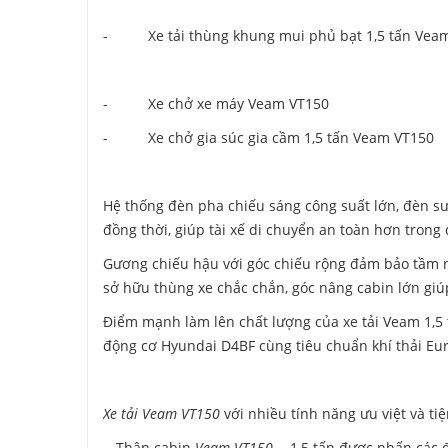
- Xe tải thùng khung mui phủ bạt 1,5 tấn Vea
- Xe chở xe máy Veam VT150
- Xe chở gia súc gia cầm 1,5 tấn Veam VT150
Hệ thống đèn pha chiếu sáng công suất lớn, đèn sư
đồng thời, giúp tài xế di chuyển an toàn hơn trong 
Gương chiếu hậu với góc chiếu rộng đảm bảo tầm nh
sở hữu thùng xe chắc chắn, góc nâng cabin lớn giú
Điểm mạnh làm lên chất lượng của xe tải Veam 1,5 
động cơ Hyundai D4BF cùng tiêu chuẩn khí thải Eur
Xe tải Veam VT150
với nhiều tính năng ưu việt và ti
- Thân cabin
Veam VT150
- 1,5 tấn được nhấn các 