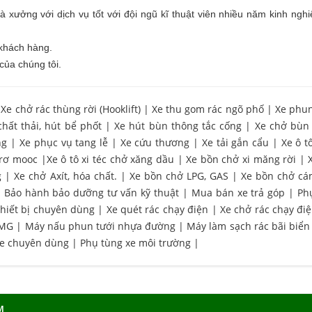
 xưởng với dịch vụ tốt với đội ngũ kĩ thuật viên nhiều năm kinh ngh
 khách hàng.
của chúng tôi.
|
Xe chở rác thùng rời (Hooklift)
|
Xe thu gom rác ngõ phố
|
Xe phu
chất thải, hút bể phốt
|
Xe hút bùn thông tắc cống
|
Xe chở bùn
ng
|
Xe phục vụ tang lễ
|
Xe cứu thương
|
Xe tải gắn cẩu
|
Xe ô t
 rơ mooc
|
Xe ô tô xi téc chở xăng dầu
|
Xe bồn chở xi măng rời
|
g
|
Xe chở Axít, hóa chất.
|
Xe bồn chở LPG, GAS
|
Xe bồn chở cá
|
Bảo hành bảo dưỡng tư vấn kỹ thuật
|
Mua bán xe trả góp
|
Ph
hiết bị chuyên dùng
|
Xe quét rác chạy điện
|
Xe chở rác chạy đi
CMG
|
Máy nấu phun tưới nhựa đường
|
Máy làm sạch rác bãi biển
xe chuyên dùng
|
Phụ tùng xe môi trường
|
M