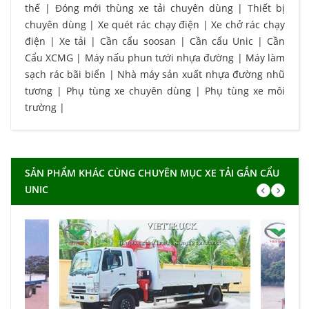
thế
|
Đóng mới thùng xe tải chuyên dùng
|
Thiết bị
chuyên dùng
|
Xe quét rác chạy điện
|
Xe chở rác chạy
điện
|
Xe tải
|
Cần cẩu soosan
|
Cần cẩu Unic
|
Cần
Cẩu XCMG
|
Máy nấu phun tưới nhựa đường
|
Máy làm
sạch rác bãi biển
|
Nhà máy sản xuất nhựa đường nhũ
tương
|
Phụ tùng xe chuyên dùng
|
Phụ tùng xe môi
trường
|
SẢN PHẨM KHÁC CÙNG CHUYÊN MỤC XE TẢI GẮN CẨU
UNIC