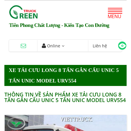
MENU
Tiên Phong Chất Lượng - Kiến Tạo Con Đường
Online
Liên hệ
XE TẢI CƯU LONG 8 TẤN GẮN CẨU UNIC 5
TẤN UNIC MODEL URV554
THÔNG TIN VỀ SẢN PHẨM XE TẢI CƯU LONG 8
TẤN GẮN CẨU UNIC 5 TẤN UNIC MODEL URV554