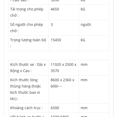
Tải trọng cho phép
4650
kG
chở :
Số người cho phép
3
người
chở :
Trọng lượng toàn bộ
15450
kG
:
Kích thước xe : Dài x
11920 x 2500 x
mm
Rộng x Cao :
3570
Kích thước lòng
8600 x 2360 x
mm
thùng hàng (hoặc
600/---
kích thước bao xi
téc) :
Khoảng cách trục :
6500
mm
Vết bánh xe trước /
1930/1890
mm