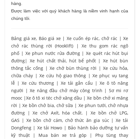
hàng.
Được làm việc với quý khách hàng là niềm vinh hạnh của
chúng tôi.
Bảng giá xe, Báo giá xe
|
Xe cuốn ép rác, chở rác
|
Xe
chở rác thùng rời (Hooklift)
|
Xe thu gom rác ngõ
phố
|
Xe phun nước rửa đường
|
Xe quét rác hút bụi
đường
|
Xe hút chất thải, hút bể phốt
|
Xe hút bùn
thông tắc cống
|
Xe chở bùn thùng rời
|
Xe cứu hỏa,
chữa cháy
|
Xe cứu hộ giao thông
|
Xe phục vụ tang
lễ
|
Xe cứu thương
|
Xe tải gắn cẩu
|
Xe ô tô nâng
người
|
Xe nâng đầu chở máy công trình
|
Sơ mi rơ
mooc
|
Xe ô tô xi téc chở xăng dầu
|
Xe bồn chở xi măng
rời
|
Xe bồn chở bia, chở sữa
|
Xe phun tưới, chở nhựa
đường
|
Xe chở Axít, hóa chất.
|
Xe bồn chở LPG,
GAS
|
Xe bồn chở cám, chở thức ăn gia súc
|
Xe tải
Dongfeng
|
Xe tải Howo
|
Bảo hành bảo dưỡng tư vấn
kỹ thuật
|
Mua bán xe trả góp
|
Phụ tùng thay