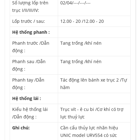
Số lượng lốp trên
02/04/---/---/---
trục I/II/III/IV:
Lốp trước / sau:
12.00 - 20 /12.00 - 20
Hệ thống phanh :
Phanh trước /Dẫn
Tang trống /khí nén
động :
Phanh sau /Dẫn
Tang trống /khí nén
động :
Phanh tay /Dẫn
Tác động lên bánh xe trục 2 /Tự
động :
hãm
Hệ thống lái :
Kiểu hệ thống lái
Trục vít - ê cu bi /Cơ khí có trợ
/Dẫn động :
lực thuỷ lực
Ghi chú:
Cần cẩu thủy lực nhãn hiệu
UNIC model URV554 có sức