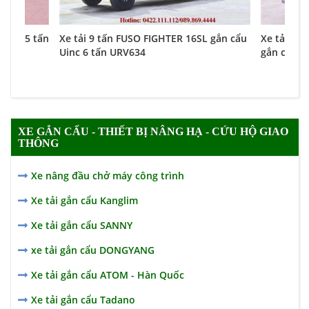
unic 5 tấn
Xe tải 9 tấn FUSO FIGHTER 16SL gắn cẩu
Xe tải 15 
Uinc 6 tấn URV634
gắn cẩu U
XE GẮN CẨU - THIẾT BỊ NÂNG HẠ - CỨU HỘ GIAO
THÔNG
Xe nâng đầu chở máy công trình
Xe tải gắn cẩu Kanglim
Xe tải gắn cẩu SANNY
xe tải gắn cẩu DONGYANG
Xe tải gắn cẩu ATOM - Hàn Quốc
Xe tải gắn cẩu Tadano