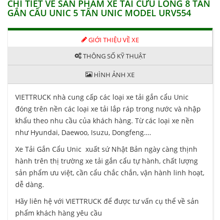
CHI TIẾT VỀ SẢN PHẨM XE TẢI CƯU LONG 8 TẤN
GẮN CẨU UNIC 5 TẤN UNIC MODEL URV554
GIỚI THIỆU VỀ XE
THÔNG SỐ KỸ THUẬT
HÌNH ẢNH XE
VIETTRUCK nhà cung cấp các loại xe tải gắn cẩu Unic
đóng trên nền các loại xe tải lắp ráp trong nước và nhập
khẩu theo nhu cầu của khách hàng. Từ các loại xe nền
như Hyundai, Daewoo, Isuzu, Dongfeng….
Xe Tải Gắn Cẩu Unic xuất sứ Nhật Bản ngày càng thịnh
hành trên thị trường xe tải gắn cẩu tự hành, chất lượng
sản phẩm ưu việt, cần cẩu chắc chắn, vận hành linh hoạt,
dễ dàng.
Hãy liên hệ với VIETTRUCK để được tư vấn cụ thể về sản
phẩm khách hàng yêu cầu