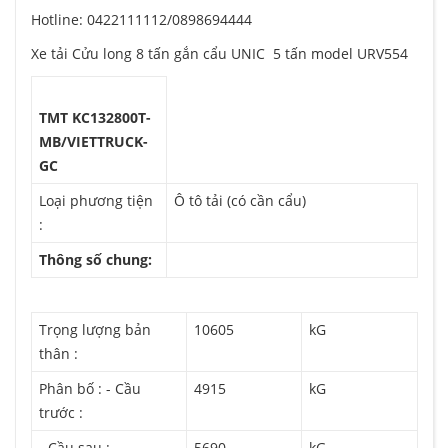
Hotline: 0422111112/0898694444
Xe tải Cửu long 8 tấn gắn cẩu UNIC 5 tấn model URV554
TMT KC132800T-
MB/VIETTRUCK-
GC
Loại phương tiện
Ô tô tải (có cần cẩu)
:
Thông số chung:
Trọng lượng bản
10605
kG
thân :
Phân bố : - Cầu
4915
kG
trước :
- Cầu sau :
5690
kG