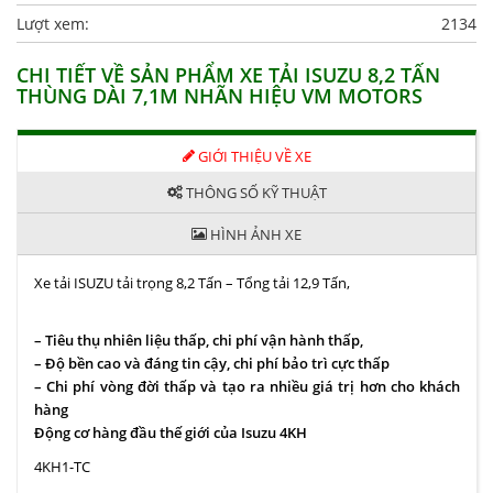
Lượt xem:
2134
CHI TIẾT VỀ SẢN PHẨM XE TẢI ISUZU 8,2 TẤN
THÙNG DÀI 7,1M NHÃN HIỆU VM MOTORS
GIỚI THIỆU VỀ XE
THÔNG SỐ KỸ THUẬT
HÌNH ẢNH XE
Xe tải ISUZU tải trọng 8,2 Tấn – Tổng tải 12,9 Tấn,
– Tiêu thụ nhiên liệu thấp, chi phí vận hành thấp,
– Độ bền cao và đáng tin cậy, chi phí bảo trì cực thấp
– Chi phí vòng đời thấp và tạo ra nhiều giá trị hơn cho khách
hàng
Động cơ hàng đầu thế giới của Isuzu 4KH
4KH1-TC