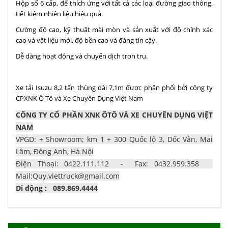
Hộp số 6 cấp, để thích ứng với tất cả các loại đường giao thông,
tiết kiệm nhiên liệu hiệu quả.
Cường độ cao, kỹ thuật mài mòn và sản xuất với độ chính xác
cao và vật liệu mới, độ bền cao và đáng tin cậy.
Dễ dàng hoạt động và chuyển dịch trơn tru.
Xe tải Isuzu 8,2 tấn thùng dài 7,1m được phân phối bởi công ty
CPXNK Ô Tô và Xe Chuyên Dụng Việt Nam
CÔNG TY CỔ PHẦN XNK ÔTÔ VÀ XE CHUYÊN DỤNG VIỆT
NAM
VPGD: + Showroom; km 1 + 300 Quốc lộ 3, Dốc Vân, Mai
Lâm, Đông Anh, Hà Nội
Điện Thoại: 0422.111.112 - Fax: 0432.959.358
Mail:Quy.viettruck@gmail.com
Di động : 089.869.4444