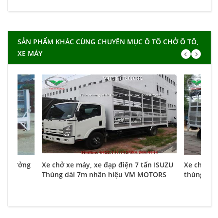
SẢN PHẨM KHÁC CÙNG CHUYÊN MỤC Ô TÔ CHỞ Ô TÔ,
XE MÁY
 có bưởng
Xe chở xe máy, xe đạp điện 7 tấn ISUZU
Xe chở xe
Thùng dài 7m nhãn hiệu VM MOTORS
thùng xe 