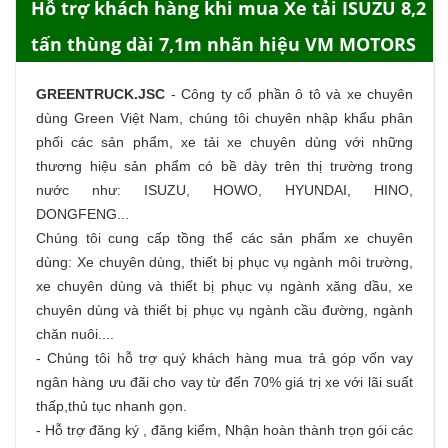
Hỗ trợ khách hàng khi mua Xe tải ISUZU 8,2
tấn thùng dài 7,1m nhãn hiệu VM MOTORS
GREENTRUCK.JSC
-
Công ty cổ phần ô tô và xe chuyên
dùng Green Việt Nam, chúng tôi chuyên nhập khẩu phân
phối các sản phẩm,
xe tải
xe chuyên dùng với những
thương hiệu sản phẩm có bề dày trên thị trường trong
nước như: ISUZU, HOWO, HYUNDAI, HINO,
DONGFENG...
Chúng tôi cung cấp tồng thể các sản phẩm
xe chuyên
dùng
: Xe chuyên dùng, thiết bị phục vụ ngành môi trường,
xe chuyên dùng và thiết bị phục vụ ngành xăng dầu, xe
chuyên dùng và thiết bị phục vụ ngành cầu đường, ngành
chăn nuôi....
- Chúng tôi hỗ trợ quý khách hàng
mua trả góp
vốn vay
ngân hàng ưu đãi cho vay từ đến 70% giá trị xe với lãi suất
thấp,thủ tục nhanh gọn.
- Hỗ trợ đăng ký , đăng kiểm, Nhận hoàn thành trọn gói các