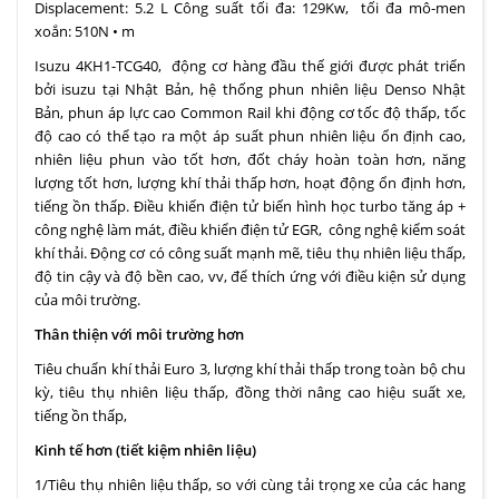
Displacement: 5.2 L Công suất tối đa: 129Kw, tối đa mô-men
xoắn: 510N • m
Isuzu 4KH1-TCG40, động cơ hàng đầu thế giới được phát triển
bởi isuzu tại Nhật Bản, hệ thống phun nhiên liệu Denso Nhật
Bản, phun áp lực cao Common Rail khi động cơ tốc độ thấp, tốc
độ cao có thể tạo ra một áp suất phun nhiên liệu ổn định cao,
nhiên liệu phun vào tốt hơn, đốt cháy hoàn toàn hơn, năng
lượng tốt hơn, lượng khí thải thấp hơn, hoạt động ổn định hơn,
tiếng ồn thấp. Điều khiển điện tử biến hình học turbo tăng áp +
công nghệ làm mát, điều khiển điện tử EGR, công nghệ kiểm soát
khí thải. Động cơ có công suất mạnh mẽ, tiêu thụ nhiên liệu thấp,
độ tin cậy và độ bền cao, vv, để thích ứng với điều kiện sử dụng
của môi trường.
Thân thiện với môi trường hơn
Tiêu chuẩn khí thải Euro 3, lượng khí thải thấp trong toàn bộ chu
kỳ, tiêu thụ nhiên liệu thấp, đồng thời nâng cao hiệu suất xe,
tiếng ồn thấp,
Kinh tế hơn (tiết kiệm nhiên liệu)
1/Tiêu thụ nhiên liệu thấp, so với cùng tải trọng xe của các hang