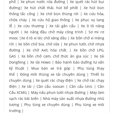
phố
|
Xe phun nước rửa đường
|
Xe quét rác hút bụi
đường
|
Xe hút chất thải, hút bể phốt
|
Xe hút bùn
thông tắc cống
|
Xe chở bùn thùng rời
|
Xe cứu hỏa,
chữa cháy
|
Xe cứu hộ giao thông
|
Xe phục vụ tang
lễ
|
Xe cứu thương
|
Xe tải gắn cẩu
|
Xe ô tô nâng
người
|
Xe nâng đầu chở máy công trình
|
Sơ mi rơ
mooc
|
Xe ô tô xi téc chở xăng dầu
|
Xe bồn chở xi măng
rời
|
Xe bồn chở bia, chở sữa
|
Xe phun tưới, chở nhựa
đường
|
Xe chở Axít, hóa chất.
|
Xe bồn chở LPG,
GAS
|
Xe bồn chở cám, chở thức ăn gia súc
|
Xe tải
Dongfeng
|
Xe tải Howo
|
Bảo hành bảo dưỡng tư vấn
kỹ thuật
|
Mua bán xe trả góp
|
Phụ tùng thay
thế
|
Đóng mới thùng xe tải chuyên dùng
|
Thiết bị
chuyên dùng
|
Xe quét rác chạy điện
|
Xe chở rác chạy
điện
|
Xe tải
|
Cần cẩu soosan
|
Cần cẩu Unic
|
Cần
Cẩu XCMG
|
Máy nấu phun tưới nhựa đường
|
Máy làm
sạch rác bãi biển
|
Nhà máy sản xuất nhựa đường nhũ
tương
|
Phụ tùng xe chuyên dùng
|
Phụ tùng xe môi
trường
|