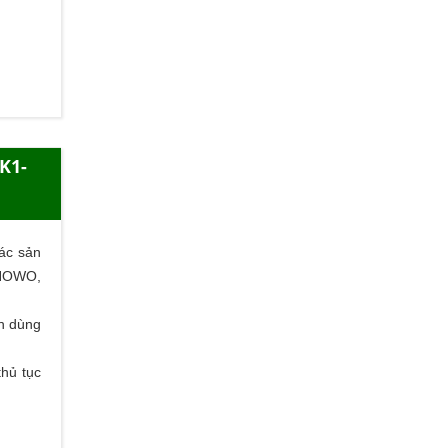
K1-
ác sản
 HOWO,
ên dùng
thủ tục