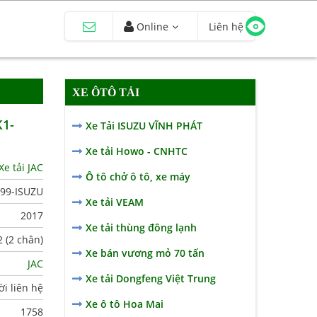
Online
Liên hệ
XE ÔTÔ TẢI
K1-
Xe Tải ISUZU VĨNH PHÁT
Xe tải Howo - CNHTC
Xe tải JAC
Ô tô chở ô tô, xe máy
,99-ISUZU
Xe tải VEAM
2017
Xe tải thùng đông lạnh
2 (2 chân)
Xe bán vương mỏ 70 tấn
JAC
Xe tải Dongfeng Việt Trung
i liên hệ
Xe ô tô Hoa Mai
1758