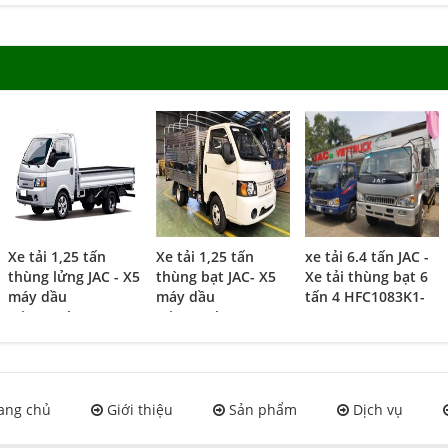
Xe tải 1,25 tấn
Xe tải 1,25 tấn
xe tải 6.4 tấn JAC -
thùng lửng JAC - X5
thùng bạt JAC- X5
Xe tải thùng bạt 6
máy dầu
máy dầu
tấn 4 HFC1083K1-
(Viettruck)
(Viettruck)
6.4T
ang chủ
Giới thiệu
Sản phẩm
Dịch vụ