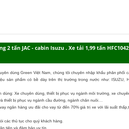
 2 tấn JAC - cabin Isuzu . Xe tải 1,99 tấn HFC1042
huyên dùng Green Việt Nam, chúng tôi chuyên nhập khẩu phân phối c
ệu sản phẩm có bề dày trên thị trường trong nước như: ISUZU,
n dùng
: Xe chuyên dùng, thiết bị phục vụ ngành môi trường, xe chuy
à thiết bị phục vụ ngành cầu đường, ngành chăn nuôi....
ay ngân hàng ưu đãi cho vay từ đến 70% giá trị xe với lãi suất thấp,
ói các thủ tục cho quý khách hàng.
ận tiện và đảm bảo uy tín.