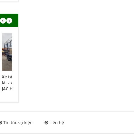
Xe tải 5 tấn trường
Xe tải 5 tấn thùng
Xe tải thùng 3,45
lái - xe tải 4.99 tấn
JAC cabin ISUZU -
tấn JAC cabin
JAC HFC1061k3-
xe tải 4,95 tấn
ISUZU - Xe tải 3,45
4.99t
4950LD Cabin
tấn JAC
ISUZU
HFC1042K2-3.45
CAB ISUZU
Tin tức sự kiện
Liên hệ