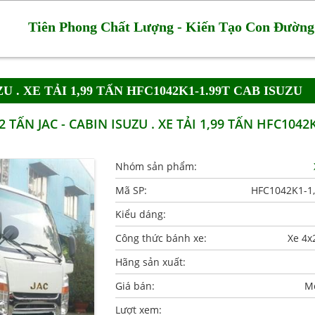
Tiên Phong Chất Lượng - Kiến Tạo Con Đường
U . XE TẢI 1,99 TẤN HFC1042K1-1.99T CAB ISUZU
TẤN JAC - CABIN ISUZU . XE TẢI 1,99 TẤN HFC1042
Nhóm sản phẩm:
Mã SP:
HFC1042K1-1
Kiểu dáng:
Công thức bánh xe:
Xe 4x
Hãng sản xuất:
Giá bán:
Mờ
Lượt xem: