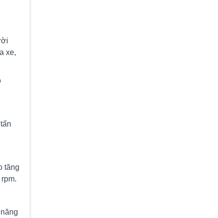
ười
a xe,
p
 tấn
o tăng
 rpm.
ả năng