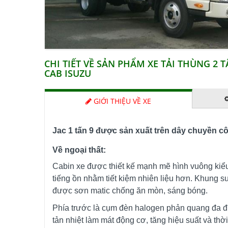
CHI TIẾT VỀ SẢN PHẨM XE TẢI THÙNG 2 TẤ
CAB ISUZU
GIỚI THIỆU VỀ XE
Jac 1 tấn 9 được sản xuất trên dây chuyền 
Về ngoại thất:
Cabin xe được thiết kế mạnh mẽ hình vuông kiểu
tiếng ồn nhằm tiết kiệm nhiên liệu hơn. Khung 
được sơn matic chống ăn mòn, sáng bóng.
Phía trước là cụm đèn halogen phản quang đa điể
tản nhiệt làm mát động cơ, tăng hiệu suất và thờ