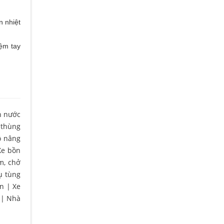
n nhiệt
iệm tay
n nước
 thùng
ô nâng
Xe bồn
m, chở
ụ tùng
ện
|
Xe
|
Nhà