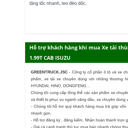
tăng tốc nhanh, leo đèo dốc.
Hỗ trợ khách hàng khi mua Xe tải thùng
1.99T CAB ISUZU
GREENTRUCK.JSC
-
Công ty cổ phần ô tô và xe c
phẩm,
xe tải
xe chuyên dùng với những thương hi
HYUNDAI, HINO, DONGFENG...
Chúng tôi cung cấp tồng thể các sản phẩm
xe chuyê
và thiết bị phục vụ ngành xăng dầu, xe chuyên dùng v
- Chúng tôi hỗ trợ quý khách hàng
mua trả góp
vốn v
nhanh gọn.
- Hỗ trợ đăng ký , đăng kiểm, Nhận hoàn thành trọn g
- Giá cả cạnh tranh thủ tục mua bán nhanh chóng thu