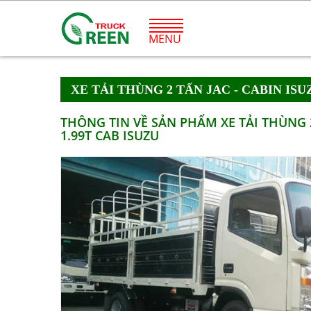
MENU
XE TẢI THÙNG 2 TẤN JAC - CABIN ISUZ
THÔNG TIN VỀ SẢN PHẨM XE TẢI THÙNG 2 
1.99T CAB ISUZU