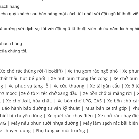
khách hàng
o quý khách sau bán hàng một cách tốt nhất với đội ngũ kĩ thuật viê
 xưởng với dịch vụ tốt với đội ngũ kĩ thuật viên nhiều năm kinh ngh
 khách hàng.
của chúng tôi.
|
Xe chở rác thùng rời (Hooklift)
|
Xe thu gom rác ngõ phố
|
Xe phu
chất thải, hút bể phốt
|
Xe hút bùn thông tắc cống
|
Xe chở bùn
ng
|
Xe phục vụ tang lễ
|
Xe cứu thương
|
Xe tải gắn cẩu
|
Xe ô t
 rơ mooc
|
Xe ô tô xi téc chở xăng dầu
|
Xe bồn chở xi măng rời
|
g
|
Xe chở Axít, hóa chất.
|
Xe bồn chở LPG, GAS
|
Xe bồn chở cá
|
Bảo hành bảo dưỡng tư vấn kỹ thuật
|
Mua bán xe trả góp
|
Ph
hiết bị chuyên dùng
|
Xe quét rác chạy điện
|
Xe chở rác chạy đi
CMG
|
Máy nấu phun tưới nhựa đường
|
Máy làm sạch rác bãi biển
xe chuyên dùng
|
Phụ tùng xe môi trường
|