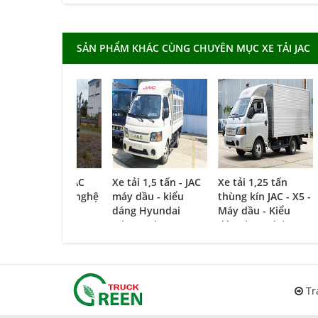
SẢN PHẨM KHÁC CÙNG CHUYÊN MỤC XE TẢI JAC
Xe tải thùng JAC
Xe tải 1,5 tấn - JAC
Xe tải 1,25 tấn
2,45 tấn công nghệ
máy dầu - kiểu
thùng kín JAC - X5 -
ISUZU
dáng Hyundai
Máy dầu - Kiểu
(Viettruck)
dáng hyundai
(Viettruck )
Tr