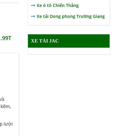
Xe ô tô Chiến Thắng
Xe tải Dong phong Trường Giang
.99T
XE TẢI JAC
và
 kẽm,
p lưới