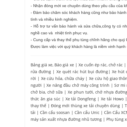
- Nhận đóng mới xe chuyên dùng theo yêu cầu của 
- Đảm bảo chăm sóc khách hàng cũng như bảo hành ch
tình và nhiều kinh nghiệm.
- Hỗ trợ tư vấn bảo hành và sửa chữa,công ty có nhà
nghề cao và nhiệt tình phục vụ.
- Cung cấp và thay thế phụ tùng chĩnh hãng cho quý
Được làm việc với quý khách hàng là niềm vinh hạnh 
Bảng giá xe, Báo giá xe
|
Xe cuốn ép rác, chở rác
rửa đường
|
Xe quét rác hút bụi đường
|
Xe hút 
rời
|
Xe cứu hỏa, chữa cháy
|
Xe cứu hộ giao thô
người
|
Xe nâng đầu chở máy công trình
|
Sơ mi
chở bia, chở sữa
|
Xe phun tưới, chở nhựa đườn
thức ăn gia súc
|
Xe tải Dongfeng
|
Xe tải Howo
thay thế
|
Đóng mới thùng xe tải chuyên dùng
|
T
tải
|
Cần cẩu soosan
|
Cần cẩu Unic
|
Cần Cẩu X
máy sản xuất nhựa đường nhũ tương
|
Phụ tùng 