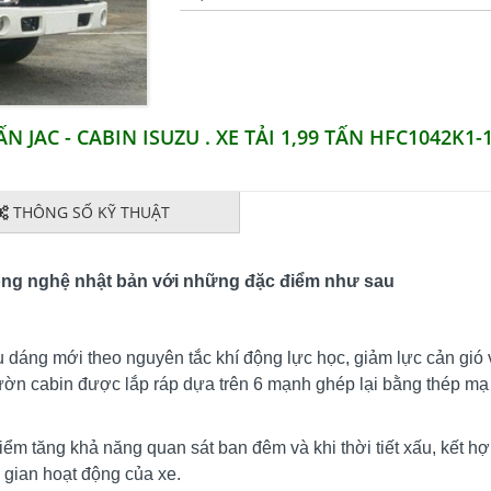
N JAC - CABIN ISUZU . XE TẢI 1,99 TẤN HFC1042K1-1
THÔNG SỐ KỸ THUẬT
công nghệ nhật bản với những đặc điểm như sau
 dáng mới theo nguyên tắc khí động lực học, giảm lực cản gió 
sườn cabin được lắp ráp dựa trên 6 mạnh ghép lại bằng thép mạ
m tăng khả năng quan sát ban đêm và khi thời tiết xấu, kết hợ
i gian hoạt động của xe.