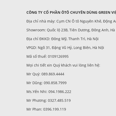
CÔNG TY CỔ PHẦN ÔTÔ CHUYÊN DÙNG GREEN VIỆ
Địa chỉ nhà máy: Cụm CN Ô tô Nguyên Khê, Động A
Showroom: Quốc lộ 23B, Tiên Dương, Đông Anh, Hà
Địa chỉ ĐKKD: Đông Mỹ, Thanh Trì, Hà Nội
VPGD: Ngõ 31, Đặng Vũ Hỷ, Long Biên, Hà Nội
Mã số thuế: 0109126995
Mọi chi tiết xin Quý khách vui lòng liên hệ:
Mr Quý: 089.869.4444
Mr Dũng: 090.858.7999
Ms.Yến Nhi: 094.1986.222
Mr Phương: 0327.485.519
Mr Phan: 0396.199.119