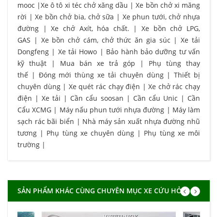
mooc
|
Xe ô tô xi téc chở xăng dầu
|
Xe bồn chở xi măng
rời
|
Xe bồn chở bia, chở sữa
|
Xe phun tưới, chở nhựa
đường
|
Xe chở Axít, hóa chất.
|
Xe bồn chở LPG,
GAS
|
Xe bồn chở cám, chở thức ăn gia súc
|
Xe tải
Dongfeng
|
Xe tải Howo
|
Bảo hành bảo dưỡng tư vấn
kỹ thuật
|
Mua bán xe trả góp
|
Phụ tùng thay
thế
|
Đóng mới thùng xe tải chuyên dùng
|
Thiết bị
chuyên dùng
|
Xe quét rác chạy điện
|
Xe chở rác chạy
điện
|
Xe tải
|
Cần cẩu soosan
|
Cần cẩu Unic
|
Cần
Cẩu XCMG
|
Máy nấu phun tưới nhựa đường
|
Máy làm
sạch rác bãi biển
|
Nhà máy sản xuất nhựa đường nhũ
tương
|
Phụ tùng xe chuyên dùng
|
Phụ tùng xe môi
trường
|
SẢN PHẨM KHÁC CÙNG CHUYÊN MỤC XE CỨU HỎA