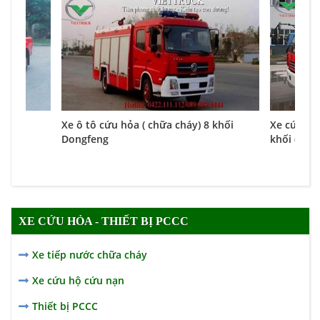
anger
Xe ô tô cứu hỏa ( chữa cháy) 8 khối
Xe cứu hỏ
Dongfeng
khối (4000 
XE CỨU HỎA - THIẾT BỊ PCCC
Xe tiếp nước chữa cháy
Xe cứu hộ cứu nạn
Thiết bị PCCC