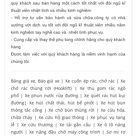
quý khách sau bán hàng một cách tốt nhất với đội ngũ kĩ
thuật viên nhiệt tình và nhiều kinh nghiệm.
- Hỗ trợ tư vấn bảo hành và sửa chữa,công ty có nhà
xưởng với dịch vụ tốt với đội ngũ kĩ thuật viên nhiều năm
kinh nghiệm tay nghề cao và nhiệt tình phục vụ.
- Cung cấp và thay thế phụ tùng chĩnh hãng cho quý khách
hàng.
Được làm việc với quý khách hàng là niềm vinh hạnh của
chúng tôi.
Bảng giá xe, Báo giá xe
|
Xe cuốn ép rác, chở rác
|
Xe
chở rác thùng rời (Hooklift)
|
Xe thu gom rác ngõ
phố
|
Xe phun nước rửa đường
|
Xe quét rác hút bụi
đường
|
Xe hút chất thải, hút bể phốt
|
Xe hút bùn
thông tắc cống
|
Xe chở bùn thùng rời
|
Xe cứu hỏa,
chữa cháy
|
Xe cứu hộ giao thông
|
Xe phục vụ tang
lễ
|
Xe cứu thương
|
Xe tải gắn cẩu
|
Xe ô tô nâng
người
|
Xe nâng đầu chở máy công trình
|
Sơ mi rơ