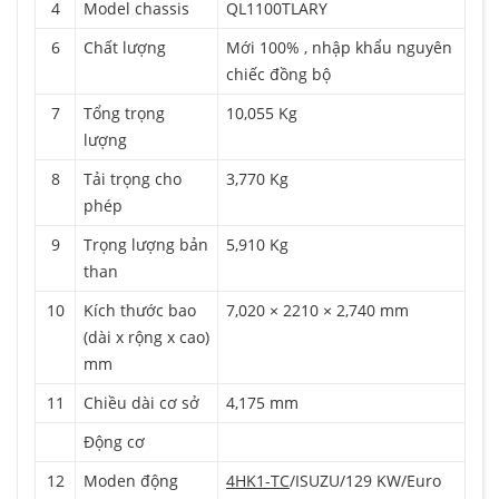
4
Model chassis
QL1100TLARY
6
Chất lượng
Mới 100% , nhập khẩu nguyên
chiếc đồng bộ
7
Tổng trọng
10,055 Kg
lượng
8
Tải trọng cho
3,770 Kg
phép
9
Trọng lượng bản
5,910 Kg
than
10
Kích thước bao
7,020 × 2210 × 2,740 mm
(dài x rộng x cao)
mm
11
Chiều dài cơ sở
4,175 mm
Động cơ
12
Moden động
4HK1-TC
/ISUZU/129 KW/Euro