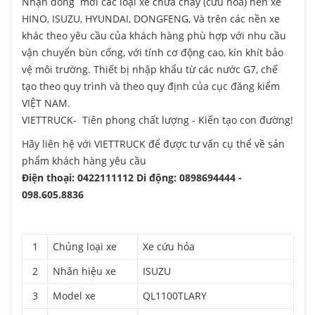
Nhận đóng mới các loại xe chữa cháy (cứu hỏa) nền xe
HINO, ISUZU, HYUNDAI, DONGFENG, Và trên các nền xe
khác theo yêu cầu của khách hàng phù hợp với nhu cầu
vận chuyển bùn cống, với tính cơ động cao, kín khít bảo
vệ môi trường. Thiết bị nhập khẩu từ các nước G7, chế
tạo theo quy trình và theo quy định của cục đăng kiểm
VIỆT NAM.
VIETTRUCK- Tiên phong chất lượng - Kiến tạo con đường!
Hãy liên hệ với VIETTRUCK để được tư vấn cụ thể về
sản
phẩm khách hàng yêu cầu
Điện thoại: 0422111112 Di động: 0898694444 -
098.605.8836
1
Chủng loại xe
Xe cứu hỏa
2
Nhãn hiệu xe
ISUZU
3
Model xe
QL1100TLARY