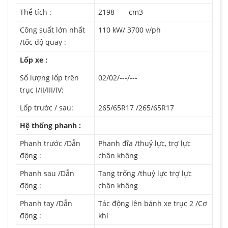
Thể tích :
2198 cm3
Công suất lớn nhất
110 kW/ 3700 v/ph
/tốc độ quay :
Lốp xe :
Số lượng lốp trên
02/02/---/---
trục I/II/III/IV:
Lốp trước / sau:
265/65R17 /265/65R17
Hệ thống phanh :
Phanh trước /Dẫn
Phanh đĩa /thuỷ lực, trợ lực
động :
chân không
Phanh sau /Dẫn
Tang trống /thuỷ lực trợ lực
động :
chân không
Phanh tay /Dẫn
Tác động lên bánh xe trục 2 /Cơ
động :
khí