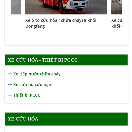
 khối
Xe ô tô cứu hỏa ( chữa cháy) 8 khối
Xe cứu hỏ
Dongfeng
khối (4000 
XE CỨU HỎA - THIẾT BỊ PCCC
Xe tiếp nước chữa cháy
Xe cứu hộ cứu nạn
Thiết bị PCCC
XE CỨU HỎA