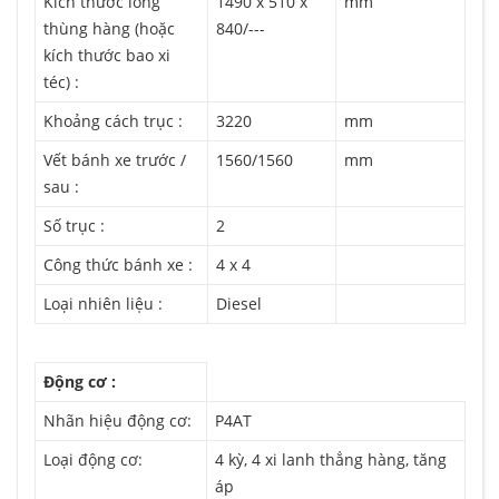
Kích thước lòng
1490 x 510 x
mm
thùng hàng (hoặc
840/---
kích thước bao xi
téc) :
Khoảng cách trục :
3220
mm
Vết bánh xe trước /
1560/1560
mm
sau :
Số trục :
2
Công thức bánh xe :
4 x 4
Loại nhiên liệu :
Diesel
Động cơ :
Nhãn hiệu động cơ:
P4AT
Loại động cơ:
4 kỳ, 4 xi lanh thẳng hàng, tăng
áp