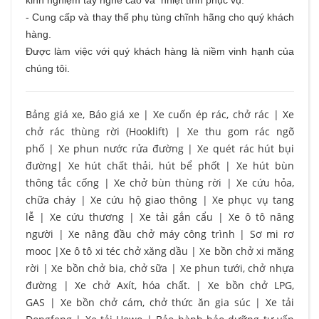
kinh nghiệm tay nghề cao và nhiệt tình phục vụ.
- Cung cấp và thay thế phụ tùng chĩnh hãng cho quý khách
hàng.
Được làm việc với quý khách hàng là niềm vinh hạnh của
chúng tôi.
Bảng giá xe, Báo giá xe
|
Xe cuốn ép rác, chở rác
|
Xe
chở rác thùng rời (Hooklift)
|
Xe thu gom rác ngõ
phố
|
Xe phun nước rửa đường
|
Xe quét rác hút bụi
đường
|
Xe hút chất thải, hút bể phốt
|
Xe hút bùn
thông tắc cống
|
Xe chở bùn thùng rời
|
Xe cứu hỏa,
chữa cháy
|
Xe cứu hộ giao thông
|
Xe phục vụ tang
lễ
|
Xe cứu thương
|
Xe tải gắn cẩu
|
Xe ô tô nâng
người
|
Xe nâng đầu chở máy công trình
|
Sơ mi rơ
mooc
|
Xe ô tô xi téc chở xăng dầu
|
Xe bồn chở xi măng
rời
|
Xe bồn chở bia, chở sữa
|
Xe phun tưới, chở nhựa
đường
|
Xe chở Axít, hóa chất.
|
Xe bồn chở LPG,
GAS
|
Xe bồn chở cám, chở thức ăn gia súc
|
Xe tải