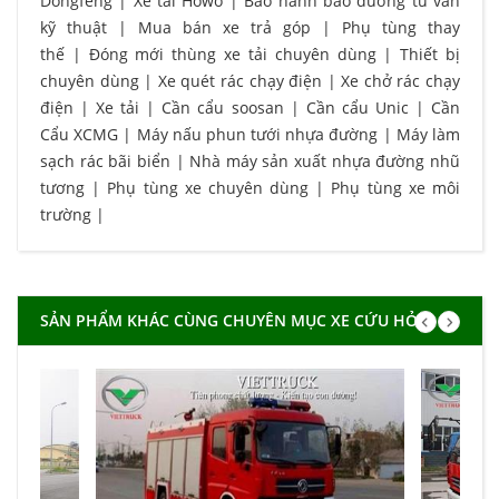
Dongfeng
|
Xe tải Howo
|
Bảo hành bảo dưỡng tư vấn
kỹ thuật
|
Mua bán xe trả góp
|
Phụ tùng thay
thế
|
Đóng mới thùng xe tải chuyên dùng
|
Thiết bị
chuyên dùng
|
Xe quét rác chạy điện
|
Xe chở rác chạy
điện
|
Xe tải
|
Cần cẩu soosan
|
Cần cẩu Unic
|
Cần
Cẩu XCMG
|
Máy nấu phun tưới nhựa đường
|
Máy làm
sạch rác bãi biển
|
Nhà máy sản xuất nhựa đường nhũ
tương
|
Phụ tùng xe chuyên dùng
|
Phụ tùng xe môi
trường
|
SẢN PHẨM KHÁC CÙNG CHUYÊN MỤC XE CỨU HỎA