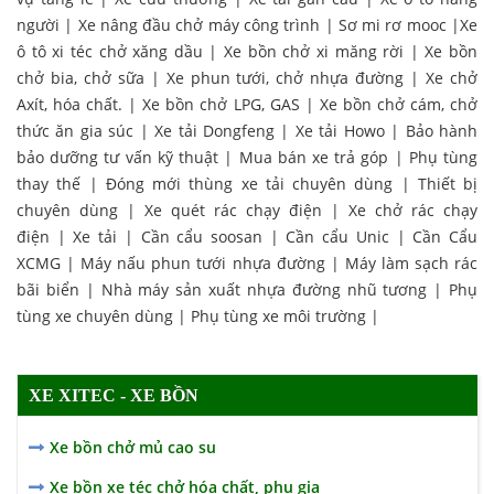
người
|
Xe nâng đầu chở máy công trình
|
Sơ mi rơ mooc
|
Xe
ô tô xi téc chở xăng dầu
|
Xe bồn chở xi măng rời
|
Xe bồn
chở bia, chở sữa
|
Xe phun tưới, chở nhựa đường
|
Xe chở
Axít, hóa chất.
|
Xe bồn chở LPG, GAS
|
Xe bồn chở cám, chở
thức ăn gia súc
|
Xe tải Dongfeng
|
Xe tải Howo
|
Bảo hành
bảo dưỡng tư vấn kỹ thuật
|
Mua bán xe trả góp
|
Phụ tùng
thay thế
|
Đóng mới thùng xe tải chuyên dùng
|
Thiết bị
chuyên dùng
|
Xe quét rác chạy điện
|
Xe chở rác chạy
điện
|
Xe tải
|
Cần cẩu soosan
|
Cần cẩu Unic
|
Cần Cẩu
XCMG
|
Máy nấu phun tưới nhựa đường
|
Máy làm sạch rác
bãi biển
|
Nhà máy sản xuất nhựa đường nhũ tương
|
Phụ
tùng xe chuyên dùng
|
Phụ tùng xe môi trường
|
XE XITEC - XE BỒN
Xe bồn chở mủ cao su
Xe bồn xe téc chở hóa chất, phụ gia