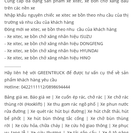
Cung cấp đa dạng sản phẩm xe xitec, xe bồn chở xăng dầu
trên các nền xe
Nhập khẩu nguyên chiếc xe xitec xe bồn theo nhu cầu của thị
trường và nhu cầu của khách hàng
Đóng mới xe xitec, xe bồn theo nhu cầu của khách hàng
- Xe xitec, xe bồn chở xăng nhãn hiệu ISUZU
-
Xe xitec, xe bồn chở xăng nhãn hiệu DONGFENG
- Xe xitec, xe bồn chở xăng nhãn hiệu HYUNDAI
- Xe xitec, xe bồn chở xăng nhãn hiệu HINO
..............
Hãy liên hệ với GREENTRUCK để được tư vấn cụ thể về sản
phẩm khách hàng yêu cầu
Hotline: 0422111112/0898694444
Bảng giá xe, Báo giá xe
|
Xe cuốn ép rác, chở rác
|
Xe chở rác
thùng rời (Hooklift)
|
Xe thu gom rác ngõ phố
|
Xe phun nước
rửa đường
|
Xe quét rác hút bụi đường
|
Xe hút chất thải, hút
bể phốt
|
Xe hút bùn thông tắc cống
|
Xe chở bùn thùng
rời
|
Xe cứu hỏa, chữa cháy
|
Xe cứu hộ giao thông
|
Xe phục
vụ tang lễ
|
Xe cứu thương
|
Xe tải gắn cẩu
|
Xe ô tô nâng