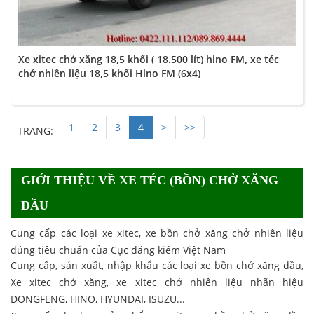
Xe xitec chở xăng 18,5 khối ( 18.500 lít) hino FM, xe téc
chở nhiên liệu 18,5 khối Hino FM (6x4)
1
2
3
4
>
>>
TRANG:
GIỚI THIỆU VỀ XE TÉC (BỒN) CHỞ XĂNG
DẦU
Cung cấp các loại xe xitec, xe bồn chở xăng chở nhiên liệu
đúng tiêu chuẩn của Cục đăng kiểm Việt Nam
Cung cấp, sản xuất, nhập khẩu các loại xe bồn chở xăng dầu,
Xe xitec chở xăng, xe xitec chở nhiên liệu nhãn hiệu
DONGFENG, HINO, HYUNDAI, ISUZU...