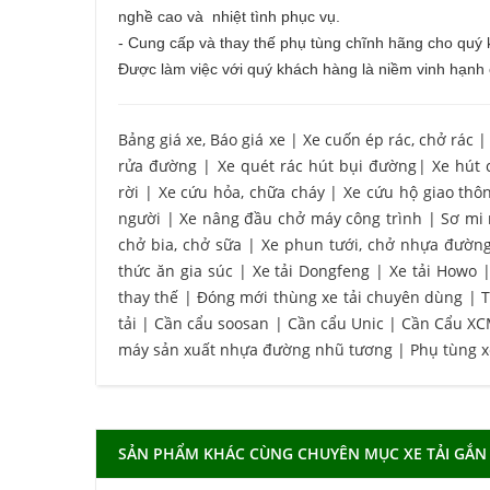
nghề cao và nhiệt tình phục vụ.
- Cung cấp và thay thế phụ tùng chĩnh hãng cho quý
Được làm việc với quý khách hàng là niềm vinh hạnh 
Bảng giá xe, Báo giá xe
|
Xe cuốn ép rác, chở rác
rửa đường
|
Xe quét rác hút bụi đường
|
Xe hút 
rời
|
Xe cứu hỏa, chữa cháy
|
Xe cứu hộ giao thô
người
|
Xe nâng đầu chở máy công trình
|
Sơ mi
chở bia, chở sữa
|
Xe phun tưới, chở nhựa đườn
thức ăn gia súc
|
Xe tải Dongfeng
|
Xe tải Howo
thay thế
|
Đóng mới thùng xe tải chuyên dùng
|
T
tải
|
Cần cẩu soosan
|
Cần cẩu Unic
|
Cần Cẩu X
máy sản xuất nhựa đường nhũ tương
|
Phụ tùng 
SẢN PHẨM KHÁC CÙNG CHUYÊN MỤC XE TẢI GẮN