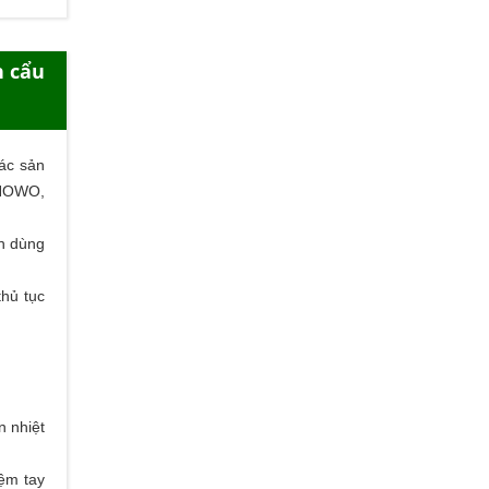
n cẩu
ác sản
 HOWO,
ên dùng
thủ tục
n nhiệt
iệm tay