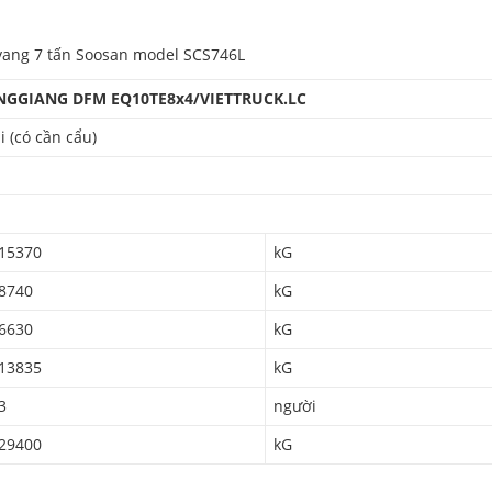
yang 7 tấn Soosan model SCS746L
GGIANG DFM EQ10TE8x4/VIETTRUCK.LC
i (có cần cẩu)
15370
kG
8740
kG
6630
kG
13835
kG
3
người
29400
kG