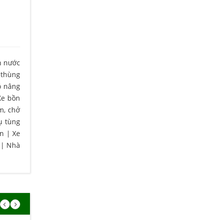
n nước
 thùng
ô nâng
Xe bồn
m, chở
ụ tùng
ện
|
Xe
|
Nhà