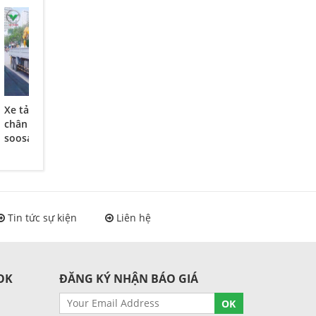
Xe tải chenglong 4
Xe tải 4 chân dong
Xe tải dongfeng 4
chân (8x4) gắn cẩu
phong trường
chân L315 gắn cẩu
soosan 10 tấn
giang gắn cẩu
soosan 10 tấn -
SCS1015LS
soosan 10 tấn
SOOSAN model
SCS1015
SCS1015LS
Tin tức sự kiện
Liên hệ
OK
ĐĂNG KÝ NHẬN BÁO GIÁ