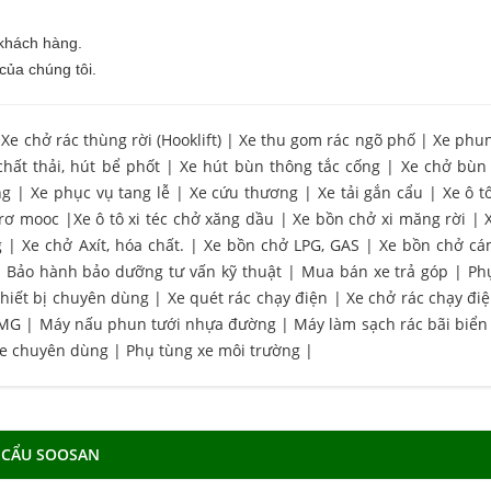
 khách hàng.
của chúng tôi.
|
Xe chở rác thùng rời (Hooklift)
|
Xe thu gom rác ngõ phố
|
Xe phu
chất thải, hút bể phốt
|
Xe hút bùn thông tắc cống
|
Xe chở bùn
ng
|
Xe phục vụ tang lễ
|
Xe cứu thương
|
Xe tải gắn cẩu
|
Xe ô t
 rơ mooc
|
Xe ô tô xi téc chở xăng dầu
|
Xe bồn chở xi măng rời
|
g
|
Xe chở Axít, hóa chất.
|
Xe bồn chở LPG, GAS
|
Xe bồn chở cá
|
Bảo hành bảo dưỡng tư vấn kỹ thuật
|
Mua bán xe trả góp
|
Ph
hiết bị chuyên dùng
|
Xe quét rác chạy điện
|
Xe chở rác chạy đi
CMG
|
Máy nấu phun tưới nhựa đường
|
Máy làm sạch rác bãi biển
xe chuyên dùng
|
Phụ tùng xe môi trường
|
 CẨU SOOSAN