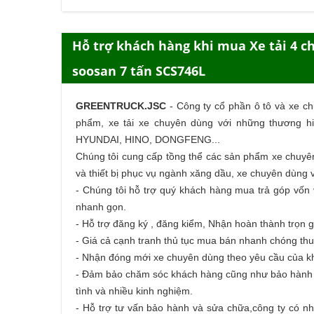
Hỗ trợ khách hàng khi mua Xe tải 4 
soosan 7 tấn SCS746L
GREENTRUCK.JSC
-
Công ty cổ phần ô tô và xe c
phẩm,
xe tải
xe chuyên dùng với những thương hi
HYUNDAI, HINO, DONGFENG...
Chúng tôi cung cấp tồng thể các sản phẩm
xe chuyê
và thiết bị phục vụ ngành xăng dầu, xe chuyên dùng v
- Chúng tôi hỗ trợ quý khách hàng
mua trả góp
vốn v
nhanh gọn.
- Hỗ trợ đăng ký , đăng kiểm, Nhận hoàn thành trọn g
- Giá cả cạnh tranh thủ tục mua bán nhanh chóng thu
- Nhận đóng mới xe chuyên dùng theo yêu cầu của 
- Đảm bảo chăm sóc khách hàng cũng như bảo hành ch
tình và nhiều kinh nghiệm.
- Hỗ trợ tư vấn bảo hành và sửa chữa,công ty có nhà