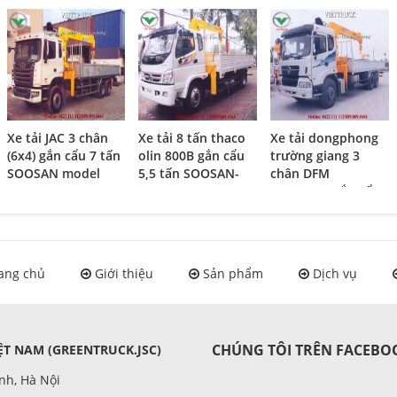
Xe tải JAC 3 chân
Xe tải 8 tấn thaco
Xe tải dongphong
(6x4) gắn cẩu 7 tấn
olin 800B gắn cẩu
trường giang 3
SOOSAN model
5,5 tấn SOOSAN-
chân DFM
SCS746L
SCS513
EQ9TE6x4 gắn cẩu
Soosan 7 tấn
SCS746L
ang chủ
Giới thiệu
Sản phẩm
Dịch vụ
CHÚNG TÔI TRÊN FACEBO
T NAM (GREENTRUCK.JSC)
nh, Hà Nội