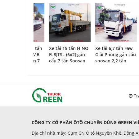
Xe tải veam 11 tấn
Xe tải 15 tấn HINO
Xe tải 6,7 tấn Faw
VEAM VT1100 MB
FL8JTSL (6x2) gắn
Giải Phóng gắn cẩu
gắn cẩu Soosan 7
cẩu 7 tấn Soosan
soosan 2,2 tấn
tấn SCS746L
SCS746L
SCS263
Tr
CÔNG TY CỔ PHẦN ÔTÔ CHUYÊN DÙNG GREEN VIỆ
Địa chỉ nhà máy: Cụm CN Ô tô Nguyên Khê, Động A