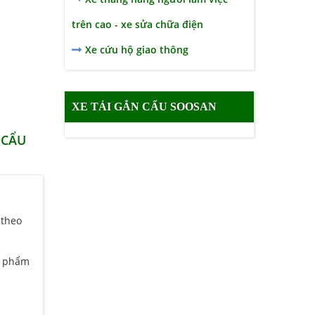
trên cao - xe sửa chữa điện
Xe cứu hộ giao thông
XE TẢI GẮN CẨU SOOSAN
 CẨU
 theo
n phẩm