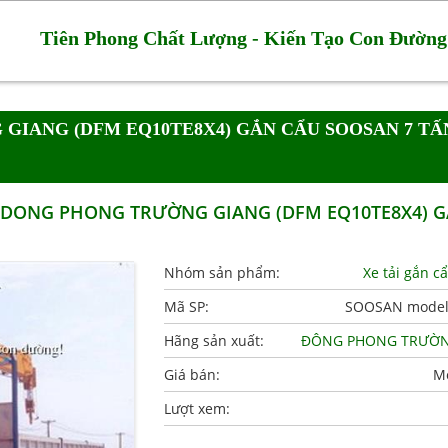
Tiên Phong Chất Lượng - Kiến Tạo Con Đường
 GIANG (DFM EQ10TE8X4) GẮN CẨU SOOSAN 7 TẤ
N DONG PHONG TRƯỜNG GIANG (DFM EQ10TE8X4) 
Nhóm sản phẩm:
Xe tải gắn c
Mã SP:
SOOSAN model
Hãng sản xuất:
ĐÔNG PHONG TRƯỜN
Giá bán:
Mờ
Lượt xem: