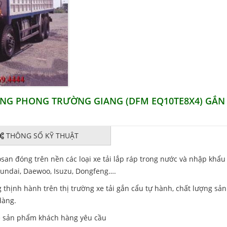
 DONG PHONG TRƯỜNG GIANG (DFM EQ10TE8X4) GẮN
THÔNG SỐ KỸ THUẬT
san đóng trên nền các loại xe tải lắp ráp trong nước và nhập khẩu
yundai, Daewoo, Isuzu, Dongfeng….
thịnh hành trên thị trường xe tải gắn cẩu tự hành, chất lượng sả
dàng.
về sản phẩm khách hàng yêu cầu