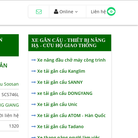
Online
Liên hệ
N
XE GẮN CẨU - THIẾT BỊ NÂNG
HẠ - CỨU HỘ GIAO THÔNG
Xe nâng đầu chở máy công trình
GẮN
Xe tải gắn cẩu Kanglim
Xe tải gắn cẩu SANNY
ẩu Soosan
xe tải gắn cẩu DONGYANG
 SCS746L
Xe tải gắn cẩu Unic
G GIANG
i liên hệ
Xe tải gắn cẩu ATOM - Hàn Quốc
1320
Xe tải gắn cẩu Tadano
Xe thang nâng người làm việc