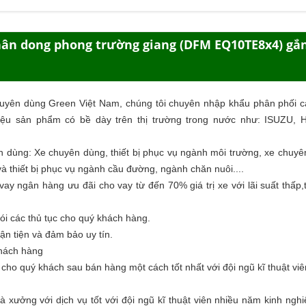
chân dong phong trường giang (DFM EQ10TE8x4) gắ
huyên dùng Green Việt Nam, chúng tôi chuyên nhập khẩu phân phối c
ệu sản phẩm có bề dày trên thị trường trong nước như: ISUZU,
n dùng
: Xe chuyên dùng, thiết bị phục vụ ngành môi trường, xe chuy
à thiết bị phục vụ ngành cầu đường, ngành chăn nuôi....
ay ngân hàng ưu đãi cho vay từ đến 70% giá trị xe với lãi suất thấp,
ói các thủ tục cho quý khách hàng.
ận tiện và đảm bảo uy tín.
khách hàng
o quý khách sau bán hàng một cách tốt nhất với đội ngũ kĩ thuật viê
 xưởng với dịch vụ tốt với đội ngũ kĩ thuật viên nhiều năm kinh ngh