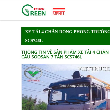
MENU
XE TẢI 4 CHÂN DONG PHONG TRƯỜNG
SCS746L
THÔNG TIN VỀ SẢN PHẨM XE TẢI 4 CHÂ
CẨU SOOSAN 7 TẤN SCS746L