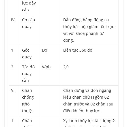
lực dây
cáp
IV.
Cơ cấu
Dẫn động bằng động cơ
quay
thủy lực, hộp giảm tốc trục
vít với khóa phanh tự
động.
1
Góc
Độ
Liên tục 360 độ
quay
2
Tốc độ
V/ph
2,0
quay
cần
V.
Chân
Chân đứng và đòn ngang
chống
kiểu chân chữ H gồm 02
(thò
chân trước và 02 chân sau
thụt):
điều khiển thuỷ lực.
1
Chân
Xy lanh thủy lực tác dụng 2