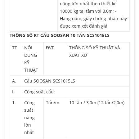
nâng lớn nhất theo thiết kế
10000 kg tại tầm với 3,0m; -
Hàng năm, giấy chứng nhận này
được xem xét đánh giá
THÔNG SỐ KT CẨU SOOSAN 10 TẤN SCS1015LS
TT
NỘI
ĐVT
THÔNG SỐ KỸ THUẬT VÀ
DUNG
XUẤT XỨ
KỸ
THUẬT
A.
Cẩu SOOSAN SCS1015LS
I.
Công suất cẩu:
1.
Công
Tấn/m
10 tấn / 3,0m (12 tấn/2,0m)
suất
nâng
lớn
nhất