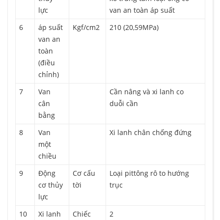
lực
van an toàn áp suất
6
áp suất
Kgf/cm2
210 (20,59MPa)
van an
toàn
(điều
chỉnh)
7
Van
Cần nâng và xi lanh co
cân
duỗi cần
bằng
8
Van
Xi lanh chân chống đứng
một
chiều
9
Động
Cơ cấu
Loại pittông rô to hướng
cơ thủy
tời
trục
lực
10
Xi lanh
Chiếc
2