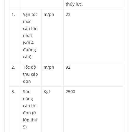
thủy lực.
1.
Vận tốc
m/ph
23
móc
cẩu lớn
nhất
(với 4
đường
cáp)
2.
Tốc độ
m/ph
92
thu cáp
đơn
3.
Sức
Kgf
2500
nâng
cáp tời
đơn (ở
lớp thứ
5)