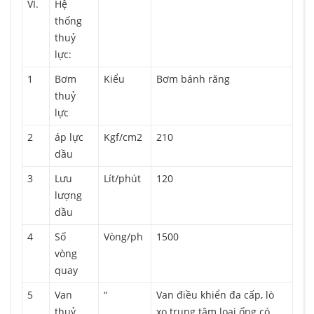
VI.
Hệ
thống
thuỷ
lực:
1
Bơm
Kiểu
Bơm bánh răng
thuỷ
lực
2
áp lực
Kgf/cm2
210
dầu
3
Lưu
Lít/phút
120
lượng
dầu
4
Số
Vòng/ph
1500
vòng
quay
5
Van
“
Van điều khiển đa cấp, lò
thuỷ
xo trung tâm loại ống có