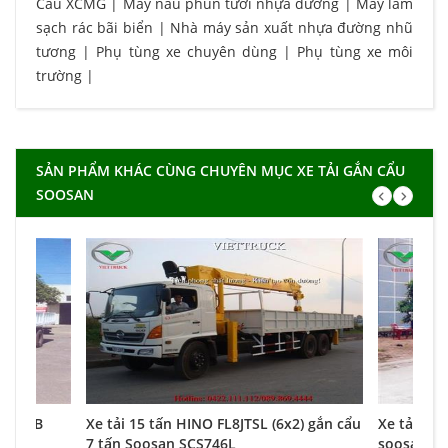
Cẩu XCMG
|
Máy nấu phun tưới nhựa đường
|
Máy làm
sạch rác bãi biển
|
Nhà máy sản xuất nhựa đường nhũ
tương
|
Phụ tùng xe chuyên dùng
|
Phụ tùng xe môi
trường
|
SẢN PHẨM KHÁC CÙNG CHUYÊN MỤC XE TẢI GẮN CẨU
SOOSAN
100 MB
Xe tải 15 tấn HINO FL8JTSL (6x2) gắn cẩu
Xe tải 6,7
L
7 tấn Soosan SCS746L
soosan 2,