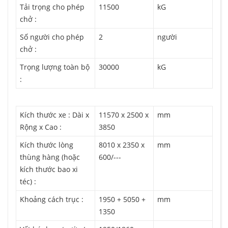
Tải trọng cho phép
11500
kG
chở :
Số người cho phép
2
người
chở :
Trọng lượng toàn bộ
30000
kG
:
Kích thước xe : Dài x
11570 x 2500 x
mm
Rộng x Cao :
3850
Kích thước lòng
8010 x 2350 x
mm
thùng hàng (hoặc
600/---
kích thước bao xi
téc) :
Khoảng cách trục :
1950 + 5050 +
mm
1350