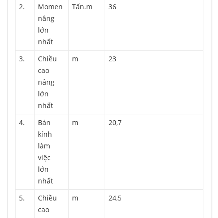
2.
Momen
Tấn.m
36
nâng
lớn
nhất
3.
Chiều
m
23
cao
nâng
lớn
nhất
4.
Bán
m
20,7
kính
làm
việc
lớn
nhất
5.
Chiều
m
24,5
cao