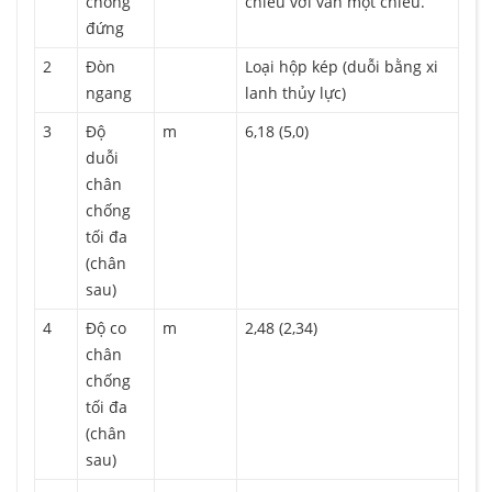
chống
chiều với van một chiều.
đứng
2
Đòn
Loại hộp kép (duỗi bằng xi
ngang
lanh thủy lực)
3
Độ
m
6,18 (5,0)
duỗi
chân
chống
tối đa
(chân
sau)
4
Độ co
m
2,48 (2,34)
chân
chống
tối đa
(chân
sau)