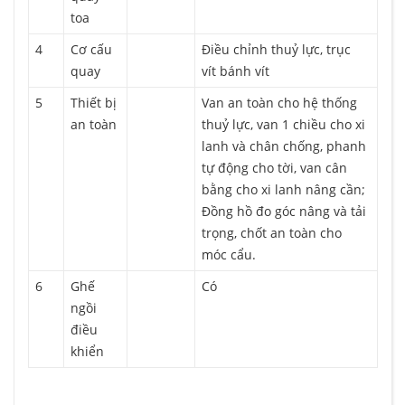
toa
4
Cơ cấu
Điều chỉnh thuỷ lực, trục
quay
vít bánh vít
5
Thiết bị
Van an toàn cho hệ thống
an toàn
thuỷ lực, van 1 chiều cho xi
lanh và chân chống, phanh
tự động cho tời, van cân
bằng cho xi lanh nâng cần;
Đồng hồ đo góc nâng và tải
trọng, chốt an toàn cho
móc cẩu.
6
Ghế
Có
ngồi
điều
khiển