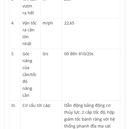
vươn
ra hết
4
Vận tốc
m/ph
22,65
ra cần
lớn
nhất
5
Góc
0/s
00 đến 810/20s
nâng
của
cần/tốc
độ
nâng
cần
III.
Cơ cấu tời cáp:
Dẫn động bằng động cơ
thủy lực, 2 cấp tốc độ, hộp
giảm tốc bánh răng với hệ
thống phanh đĩa ma sát