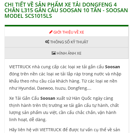
CHI TIẾT VỀ SẢN PHẨM XE TẢI DONGFENG 4
CHÂN L315 GẮN CẨU SOOSAN 10 TẤN - SOOSAN
MODEL SCS1015LS
GIỚI THIỆU VỀ XE
THÔNG SỐ KỸ THUẬT
HÌNH ẢNH XE
VIETTRUCK nhà cung cấp các loại xe tải gắn cẩu
Soosan
đóng trên nền các loại xe tải lắp ráp trong nước và nhập
khẩu theo nhu cầu của khách hàng. Từ các loại xe nền
như Hyundai, Daewoo, Isuzu, Dongfeng….
Xe Tải Gắn Cẩu
Soosan
xuất sứ Hàn Quốc ngày càng
thịnh hành trên thị trường xe tải gắn cẩu tự hành, chất
lượng sản phẩm ưu việt, cần cẩu chắc chắn, vận hành
linh hoạt, dễ dàng.
Hãy liên hệ với VIETTRUCK để được tư vấn cụ thể về sản