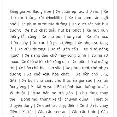
Bảng giá xe, Báo giá xe
|
Xe cuốn ép rác, chở rác
|
Xe
chở rác thùng rời (Hooklift)
|
Xe thu gom rác ngõ
phố
|
Xe phun nước rửa đường
|
Xe quét rác hút bụi
đường
|
Xe hút chất thải, hút bể phốt
|
Xe hút bùn
thông tắc cống
|
Xe chở bùn thùng rời
|
Xe cứu hỏa,
chữa cháy
|
Xe cứu hộ giao thông
|
Xe phục vụ tang
lễ
|
Xe cứu thương
|
Xe tải gắn cẩu
|
Xe ô tô nâng
người
|
Xe nâng đầu chở máy công trình
|
Sơ mi rơ
mooc
|
Xe ô tô xi téc chở xăng dầu
|
Xe bồn chở xi măng
rời
|
Xe bồn chở bia, chở sữa
|
Xe phun tưới, chở nhựa
đường
|
Xe chở Axít, hóa chất.
|
Xe bồn chở LPG,
GAS
|
Xe bồn chở cám, chở thức ăn gia súc
|
Xe tải
Dongfeng
|
Xe tải Howo
|
Bảo hành bảo dưỡng tư vấn
kỹ thuật
|
Mua bán xe trả góp
|
Phụ tùng thay
thế
|
Đóng mới thùng xe tải chuyên dùng
|
Thiết bị
chuyên dùng
|
Xe quét rác chạy điện
|
Xe chở rác chạy
điện
|
Xe tải
|
Cần cẩu soosan
|
Cần cẩu Unic
|
Cần