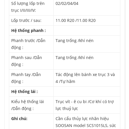
Số lượng lốp trên
02/02/04/04
trục I/II/III/IV:
Lốp trước / sau:
11.00 R20 /11.00 R20
Hệ thống phanh :
Phanh trước /Dẫn
Tang trống /khí nén
động :
Phanh sau /Dẫn
Tang trống /khí nén
động :
Phanh tay /Dẫn
Tác động lên bánh xe trục 3 và
động :
4 /Tự hãm
Hệ thống lái :
Kiểu hệ thống lái
Trục vít - ê cu bi /Cơ khí có trợ
/Dẫn động :
lực thuỷ lực
Ghi chú:
Cần cẩu thủy lực nhãn hiệu
SOOSAN model SCS1015LS, sức