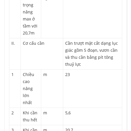
trọng
nâng
max ở
tầm với
20,7m
II.
Cơ cấu cần
Cần trượt mặt cắt dạng lục
giác gồm 5 đoạn, vươn cần
và thu cần bằng pít tông
thuỷ lực
1
Chiều
m
23
cao
nâng
lớn
nhất
2
Khi cần
m
5,6
thu hết
3
Khi cần
m
20,7