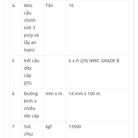
4.
Móc
Tấn
10
cẩu
chính
(với 3
puly và
lẫy an
toàn)
5
Kết cấu
6 x Fi (29) IWRC GRADE B
dây
cáp
(JIS)
6
Đường
mm x m
14 mm x 100 m
kính x
chiều
dài cáp
7
Sức
kgf
13500
chịu