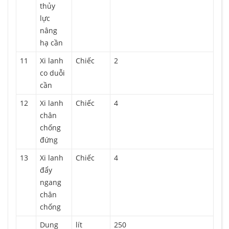
thủy
lực
nâng
hạ cần
11
Xi lanh
Chiếc
2
co duỗi
cần
12
Xi lanh
Chiếc
4
chân
chống
đứng
13
Xi lanh
Chiếc
4
đẩy
ngang
chân
chống
Dung
lít
250