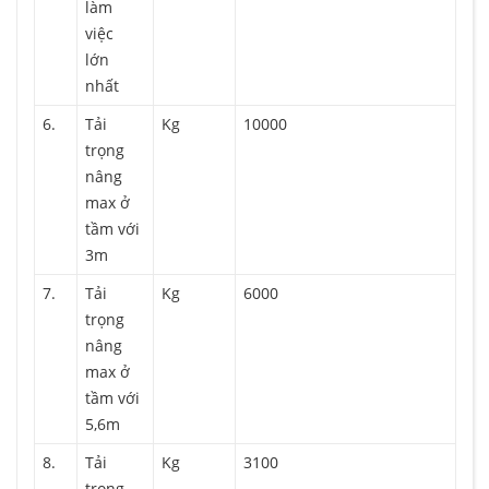
làm
việc
lớn
nhất
6.
Tải
Kg
10000
trọng
nâng
max ở
tầm với
3m
7.
Tải
Kg
6000
trọng
nâng
max ở
tầm với
5,6m
8.
Tải
Kg
3100
trọng