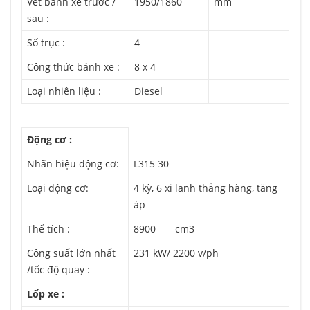
Vết bánh xe trước /
1950/1860
mm
sau :
Số trục :
4
Công thức bánh xe :
8 x 4
Loại nhiên liệu :
Diesel
Động cơ :
Nhãn hiệu động cơ:
L315 30
Loại động cơ:
4 kỳ, 6 xi lanh thẳng hàng, tăng
áp
Thể tích :
8900 cm3
Công suất lớn nhất
231 kW/ 2200 v/ph
/tốc độ quay :
Lốp xe :