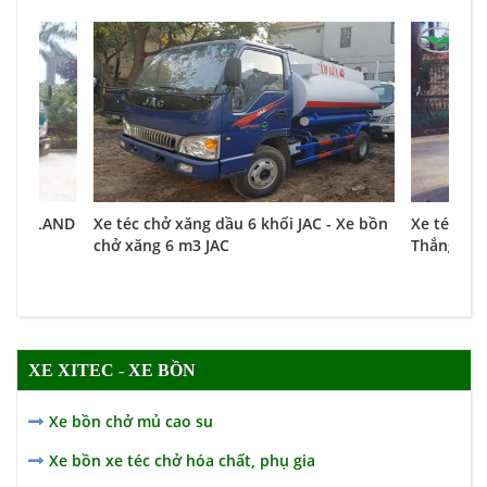
ối FORLAND
Xe téc chở xăng dầu 6 khối JAC - Xe bồn
Xe téc chở
chở xăng 6 m3 JAC
Thắng
XE XITEC - XE BỒN
Xe bồn chở mủ cao su
Xe bồn xe téc chở hóa chất, phụ gia