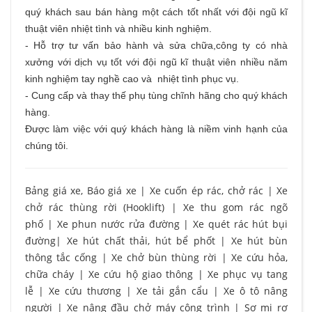
quý khách sau bán hàng một cách tốt nhất với đội ngũ kĩ
thuật viên nhiệt tình và nhiều kinh nghiệm.
- Hỗ trợ tư vấn bảo hành và sửa chữa,công ty có nhà
xưởng với dịch vụ tốt với đội ngũ kĩ thuật viên nhiều năm
kinh nghiệm tay nghề cao và nhiệt tình phục vụ.
- Cung cấp và thay thế phụ tùng chĩnh hãng cho quý khách
hàng.
Được làm việc với quý khách hàng là niềm vinh hạnh của
chúng tôi.
Bảng giá xe, Báo giá xe
|
Xe cuốn ép rác, chở rác
|
Xe
chở rác thùng rời (Hooklift)
|
Xe thu gom rác ngõ
phố
|
Xe phun nước rửa đường
|
Xe quét rác hút bụi
đường
|
Xe hút chất thải, hút bể phốt
|
Xe hút bùn
thông tắc cống
|
Xe chở bùn thùng rời
|
Xe cứu hỏa,
chữa cháy
|
Xe cứu hộ giao thông
|
Xe phục vụ tang
lễ
|
Xe cứu thương
|
Xe tải gắn cẩu
|
Xe ô tô nâng
người
|
Xe nâng đầu chở máy công trình
|
Sơ mi rơ