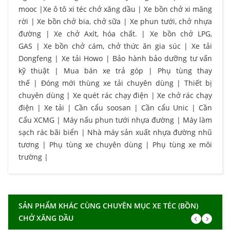
mooc
|
Xe ô tô xi téc chở xăng dầu
|
Xe bồn chở xi măng
rời
|
Xe bồn chở bia, chở sữa
|
Xe phun tưới, chở nhựa
đường
|
Xe chở Axít, hóa chất.
|
Xe bồn chở LPG,
GAS
|
Xe bồn chở cám, chở thức ăn gia súc
|
Xe tải
Dongfeng
|
Xe tải Howo
|
Bảo hành bảo dưỡng tư vấn
kỹ thuật
|
Mua bán xe trả góp
|
Phụ tùng thay
thế
|
Đóng mới thùng xe tải chuyên dùng
|
Thiết bị
chuyên dùng
|
Xe quét rác chạy điện
|
Xe chở rác chạy
điện
|
Xe tải
|
Cần cẩu soosan
|
Cần cẩu Unic
|
Cần
Cẩu XCMG
|
Máy nấu phun tưới nhựa đường
|
Máy làm
sạch rác bãi biển
|
Nhà máy sản xuất nhựa đường nhũ
tương
|
Phụ tùng xe chuyên dùng
|
Phụ tùng xe môi
trường
|
SẢN PHẨM KHÁC CÙNG CHUYÊN MỤC XE TÉC (BỒN)
CHỞ XĂNG DẦU