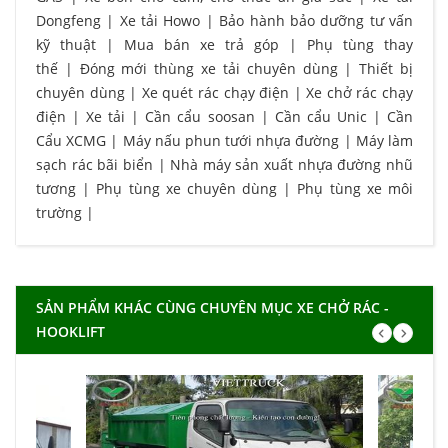
Dongfeng
|
Xe tải Howo
|
Bảo hành bảo dưỡng tư vấn
kỹ thuật
|
Mua bán xe trả góp
|
Phụ tùng thay
thế
|
Đóng mới thùng xe tải chuyên dùng
|
Thiết bị
chuyên dùng
|
Xe quét rác chạy điện
|
Xe chở rác chạy
điện
|
Xe tải
|
Cần cẩu soosan
|
Cần cẩu Unic
|
Cần
Cẩu XCMG
|
Máy nấu phun tưới nhựa đường
|
Máy làm
sạch rác bãi biển
|
Nhà máy sản xuất nhựa đường nhũ
tương
|
Phụ tùng xe chuyên dùng
|
Phụ tùng xe môi
trường
|
SẢN PHẨM KHÁC CÙNG CHUYÊN MỤC XE CHỞ RÁC -
HOOKLIFT