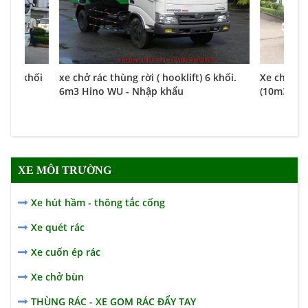
lif 6 khối
xe chở rác thùng rời ( hooklift) 6 khối.
Xe chở rác
6m3 Hino WU - Nhập khẩu
(10m3) Hy
XE MÔI TRƯỜNG
Xe hút hầm - thông tắc cống
Xe quét rác
Xe cuốn ép rác
Xe chở bùn
THÙNG RÁC - XE GOM RÁC ĐẨY TAY