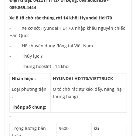
Điện thoại: 0422111112- Di Động: 098.605.8836 -
089.869.4444
Xe ô tô chở rác thùng rời 14 khối Hyundai Hd170
- Xe cơ sở: Hyundai HD170, nhập khẩu nguyên chiếc
Hàn Quốc
- Hệ chuyên dụng đóng tại Việt Nam
- Thủy lực Ý
- Thùng hooklift : 14 khối
Nhãn hiệu :
HYUNDAI HD170/VIETTRUCK
Loại phương tiện
Ô tô chở rác (tự kéo, đẩy, nâng, hạ
:
thùng hàng)
Thông số chung:
-
Trọng lượng bản
9600
kG
thân :