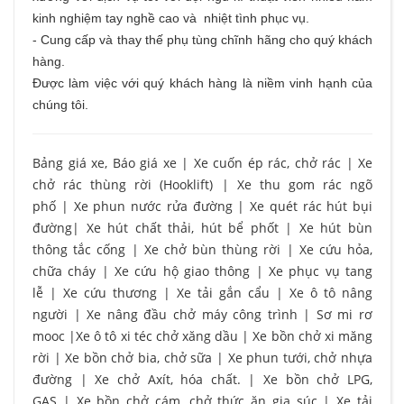
kinh nghiệm tay nghề cao và nhiệt tình phục vụ.
- Cung cấp và thay thế phụ tùng chĩnh hãng cho quý khách
hàng.
Được làm việc với quý khách hàng là niềm vinh hạnh của
chúng tôi.
Bảng giá xe, Báo giá xe
|
Xe cuốn ép rác, chở rác
|
Xe
chở rác thùng rời (Hooklift)
|
Xe thu gom rác ngõ
phố
|
Xe phun nước rửa đường
|
Xe quét rác hút bụi
đường
|
Xe hút chất thải, hút bể phốt
|
Xe hút bùn
thông tắc cống
|
Xe chở bùn thùng rời
|
Xe cứu hỏa,
chữa cháy
|
Xe cứu hộ giao thông
|
Xe phục vụ tang
lễ
|
Xe cứu thương
|
Xe tải gắn cẩu
|
Xe ô tô nâng
người
|
Xe nâng đầu chở máy công trình
|
Sơ mi rơ
mooc
|
Xe ô tô xi téc chở xăng dầu
|
Xe bồn chở xi măng
rời
|
Xe bồn chở bia, chở sữa
|
Xe phun tưới, chở nhựa
đường
|
Xe chở Axít, hóa chất.
|
Xe bồn chở LPG,
GAS
|
Xe bồn chở cám, chở thức ăn gia súc
|
Xe tải