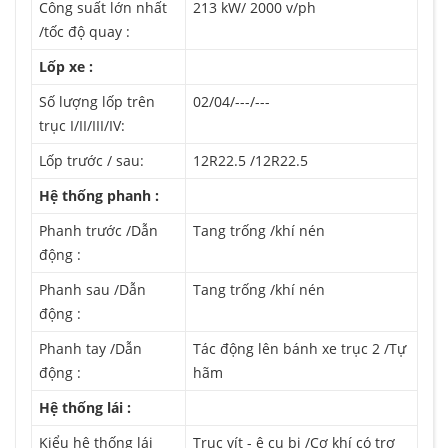
Công suất lớn nhất
213 kW/ 2000 v/ph
/tốc độ quay :
Lốp xe :
Số lượng lốp trên
02/04/---/---
trục I/II/III/IV:
Lốp trước / sau:
12R22.5 /12R22.5
Hệ thống phanh :
Phanh trước /Dẫn
Tang trống /khí nén
động :
Phanh sau /Dẫn
Tang trống /khí nén
động :
Phanh tay /Dẫn
Tác động lên bánh xe trục 2 /Tự
động :
hãm
Hệ thống lái :
Kiểu hệ thống lái
Trục vít - ê cu bi /Cơ khí có trợ