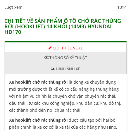
Lượt xem:
1314
CHI TIẾT VỀ SẢN PHẨM Ô TÔ CHỞ RÁC THÙNG
RỜI (HOOKLIFT) 14 KHỐI (14M3) HYUNDAI
HD170
GIỚI THIỆU VỀ XE
THÔNG SỐ KỸ THUẬT
HÌNH ẢNH XE
Xe hooklift chở rác thùng rời
là dòng xe chuyên dụng
môi trường được thiết kế có cơ cấu nâng hạ thùng hàng,
với nhiệm vụ chính là chuyên chở vận chuyển rác thải,
dầu thải…từ các khu công nghiệp, khu dân cư, khu đô thị,
các thành phố đến nơi chứa rác thải.
Xe hooklift chở rác thùng rời
được cấu tạo bởi hai bộ
phân chính là xe cơ cở là xe tải của các hãng như Hino,