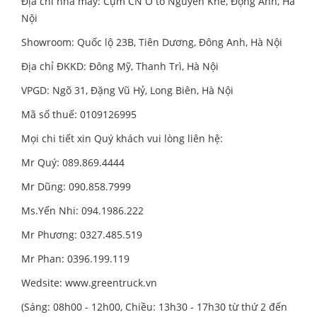
Địa chỉ nhà máy: Cụm CN Ô tô Nguyên Khê, Động Anh, Hà
Nội
Showroom: Quốc lộ 23B, Tiên Dương, Đông Anh, Hà Nội
Địa chỉ ĐKKD: Đông Mỹ, Thanh Trì, Hà Nội
VPGD: Ngõ 31, Đặng Vũ Hỷ, Long Biên, Hà Nội
Mã số thuế: 0109126995
Mọi chi tiết xin Quý khách vui lòng liên hệ:
Mr Quý: 089.869.4444
Mr Dũng: 090.858.7999
Ms.Yến Nhi: 094.1986.222
Mr Phương: 0327.485.519
Mr Phan: 0396.199.119
Wedsite:
www.greentruck.vn
(Sáng: 08h00 - 12h00, Chiều: 13h30 - 17h30 từ thứ 2 đến