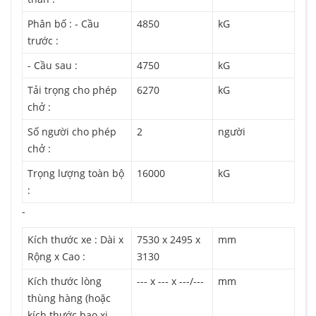
Phân bố : - Cầu
4850
kG
trước :
- Cầu sau :
4750
kG
Tải trọng cho phép
6270
kG
chở :
Số người cho phép
2
người
chở :
Trọng lượng toàn bộ
16000
kG
:
-
Kích thước xe : Dài x
7530 x 2495 x
mm
Rộng x Cao :
3130
Kích thước lòng
--- x --- x ---/---
mm
thùng hàng (hoặc
kích thước bao xi