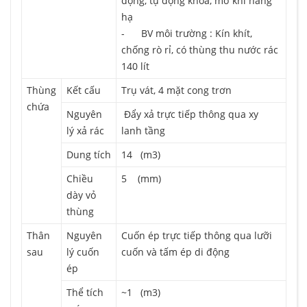
động, tự động khoá, mở khi nâng
hạ
- BV môi trường : Kín khít,
chống rò rỉ, có thùng thu
nước rác
140 lít
Thùng
Kết cấu
Trụ vát, 4 mặt cong trơn
chứa
Nguyên
Đẩy xả trực tiếp thông qua xy
lý xả rác
lanh tầng
Dung tích
14 (m3)
Chiều
5 (mm)
dày vỏ
thùng
Thân
Nguyên
Cuốn ép trực tiếp thông qua lưỡi
sau
lý cuốn
cuốn và tấm ép di động
ép
Thể tích
~1 (m3)