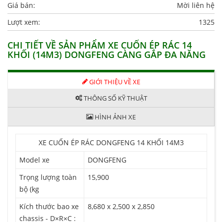
Giá bán:
Mời liên hệ
Lượt xem:
1325
CHI TIẾT VỀ SẢN PHẨM XE CUỐN ÉP RÁC 14
KHỐI (14M3) DONGFENG CÀNG GẮP ĐA NĂNG
GIỚI THIỆU VỀ XE
THÔNG SỐ KỸ THUẬT
HÌNH ẢNH XE
XE CUỐN ÉP RÁC DONGFENG 14 KHỐI 14M3
Model xe
DONGFENG
Trọng lượng toàn
15,900
bộ (kg
Kích thước bao xe
8,680 x 2,500 x 2,850
chassis - D×R×C :