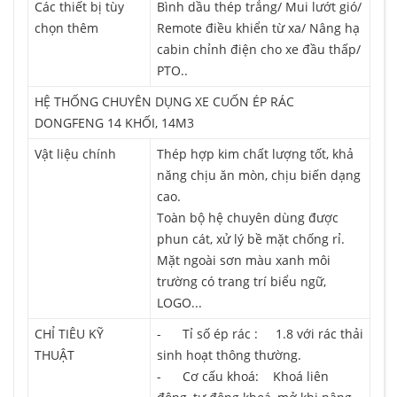
Các thiết bị tùy
Bình dầu thép trắng/ Mui lướt gió/
chọn thêm
Remote điều khiển từ xa/ Nâng hạ
cabin chỉnh điện cho xe đầu thấp/
PTO..
HỆ THỐNG CHUYÊN DỤNG XE CUỐN ÉP RÁC
DONGFENG 14 KHỐI, 14M3
Vật liệu chính
Thép hợp kim chất lượng tốt, khả
năng chịu ăn mòn, chịu biến dạng
cao.
Toàn bộ hệ chuyên dùng được
phun cát, xử lý bề mặt chống rỉ.
Mặt ngoài sơn màu xanh môi
trường có trang trí biểu ngữ,
LOGO...
CHỈ TIÊU KỸ
- Tỉ số ép rác : 1.8 với rác thải
THUẬT
sinh hoạt thông thường.
- Cơ cấu khoá: Khoá liên