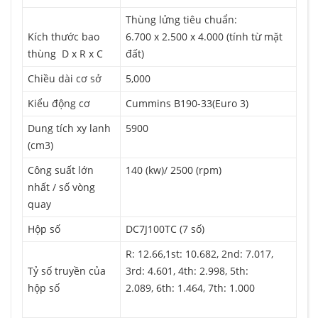
Thùng lửng tiêu chuẩn:
Kích thước bao
6.700 x 2.500 x 4.000 (tính từ mặt
thùng D x R x C
đất)
Chiều dài cơ sở
5,000
Kiểu động cơ
Cummins B190-33(Euro 3)
Dung tích xy lanh
5900
(cm3)
Công suất lớn
140 (kw)/ 2500 (rpm)
nhất / số vòng
quay
Hộp số
DC7J100TC (7 số)
R: 12.66,1st: 10.682, 2nd: 7.017,
Tỷ số truyền của
3rd: 4.601, 4th: 2.998, 5th:
hộp số
2.089, 6th: 1.464, 7th: 1.000