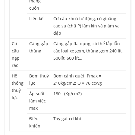
máng
cuốn
Liên kết
Cơ cấu khoá tự động, có gioăng
cao su (chữ P) làm kín và giảm va
đập
Cơ
Càng gắp
Càng gắp đa dụng, có thể lắp lẫn
cấu
thùng
các loại xe gom, thùng gom 240 lít,
nạp
500lít, 600 lít…
rác
Hệ
Bơm thuỷ
Bơm cánh quét Pmax =
thống
lực
210kg/cm2; Q = 76 cc/vg
thuỷ
Áp suất
180 (Kg/cm2)
lực
làm việc
max
Điều
Tay gạt cơ khí
khiển