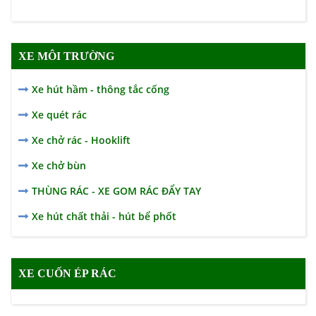
XE MÔI TRƯỜNG
Xe hút hầm - thông tắc cống
Xe quét rác
Xe chở rác - Hooklift
Xe chở bùn
THÙNG RÁC - XE GOM RÁC ĐẨY TAY
Xe hút chất thải - hút bể phốt
XE CUỐN ÉP RÁC