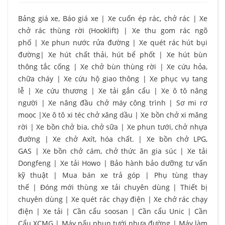
Bảng giá xe, Báo giá xe
|
Xe cuốn ép rác, chở rác
|
Xe
chở rác thùng rời (Hooklift)
|
Xe thu gom rác ngõ
phố
|
Xe phun nước rửa đường
|
Xe quét rác hút bụi
đường
|
Xe hút chất thải, hút bể phốt
|
Xe hút bùn
thông tắc cống
|
Xe chở bùn thùng rời
|
Xe cứu hỏa,
chữa cháy
|
Xe cứu hộ giao thông
|
Xe phục vụ tang
lễ
|
Xe cứu thương
|
Xe tải gắn cẩu
|
Xe ô tô nâng
người
|
Xe nâng đầu chở máy công trình
|
Sơ mi rơ
mooc
|
Xe ô tô xi téc chở xăng dầu
|
Xe bồn chở xi măng
rời
|
Xe bồn chở bia, chở sữa
|
Xe phun tưới, chở nhựa
đường
|
Xe chở Axít, hóa chất.
|
Xe bồn chở LPG,
GAS
|
Xe bồn chở cám, chở thức ăn gia súc
|
Xe tải
Dongfeng
|
Xe tải Howo
|
Bảo hành bảo dưỡng tư vấn
kỹ thuật
|
Mua bán xe trả góp
|
Phụ tùng thay
thế
|
Đóng mới thùng xe tải chuyên dùng
|
Thiết bị
chuyên dùng
|
Xe quét rác chạy điện
|
Xe chở rác chạy
điện
|
Xe tải
|
Cần cẩu soosan
|
Cần cẩu Unic
|
Cần
Cẩu XCMG
|
Máy nấu phun tưới nhựa đường
|
Máy làm