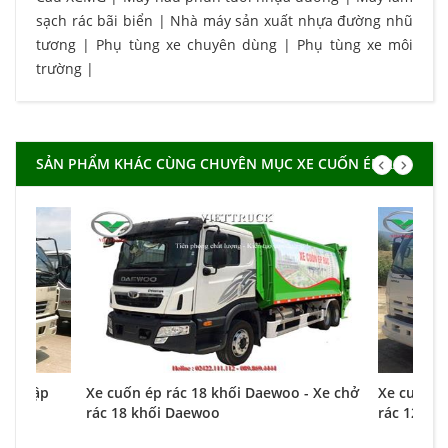
sạch rác bãi biển
|
Nhà máy sản xuất nhựa đường nhũ
tương
|
Phụ tùng xe chuyên dùng
|
Phụ tùng xe môi
trường
|
SẢN PHẨM KHÁC CÙNG CHUYÊN MỤC XE CUỐN ÉP RÁC
ng nhập
Xe cuốn ép rác 18 khối Daewoo - Xe chở
Xe cuốn ép
rác 18 khối Daewoo
rác 12 khố