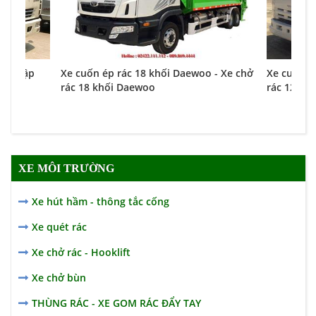
ng nhập
Xe cuốn ép rác 18 khối Daewoo - Xe chở
Xe cuốn ép
rác 18 khối Daewoo
rác 12 khố
XE MÔI TRƯỜNG
Xe hút hầm - thông tắc cống
Xe quét rác
Xe chở rác - Hooklift
Xe chở bùn
THÙNG RÁC - XE GOM RÁC ĐẨY TAY