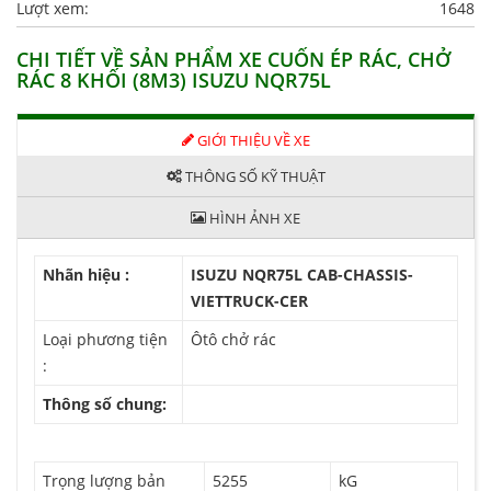
Lượt xem:
1648
CHI TIẾT VỀ SẢN PHẨM XE CUỐN ÉP RÁC, CHỞ
RÁC 8 KHỐI (8M3) ISUZU NQR75L
GIỚI THIỆU VỀ XE
THÔNG SỐ KỸ THUẬT
HÌNH ẢNH XE
Nhãn hiệu :
ISUZU NQR75L CAB-CHASSIS-
VIETTRUCK-CER
Loại phương tiện
Ôtô chở rác
:
Thông số chung:
Trọng lượng bản
5255
kG