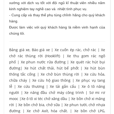
xưởng với dịch vụ tốt với đội ngũ kĩ thuật viên nhiều năm
kinh nghiệm tay nghề cao và nhiệt tình phục vụ.
- Cung cấp và thay thế phụ tùng chĩnh hãng cho quý khách
hàng.
Được làm việc với quý khách hàng là niềm vinh hạnh của
chúng tôi.
Bảng giá xe, Báo giá xe
|
Xe cuốn ép rác, chở rác
|
Xe
chở rác thùng rời (Hooklift)
|
Xe thu gom rác ngõ
phố
|
Xe phun nước rửa đường
|
Xe quét rác hút bụi
đường
|
Xe hút chất thải, hút bể phốt
|
Xe hút bùn
thông tắc cống
|
Xe chở bùn thùng rời
|
Xe cứu hỏa,
chữa cháy
|
Xe cứu hộ giao thông
|
Xe phục vụ tang
lễ
|
Xe cứu thương
|
Xe tải gắn cẩu
|
Xe ô tô nâng
người
|
Xe nâng đầu chở máy công trình
|
Sơ mi rơ
mooc
|
Xe ô tô xi téc chở xăng dầu
|
Xe bồn chở xi măng
rời
|
Xe bồn chở bia, chở sữa
|
Xe phun tưới, chở nhựa
đường
|
Xe chở Axít, hóa chất.
|
Xe bồn chở LPG,