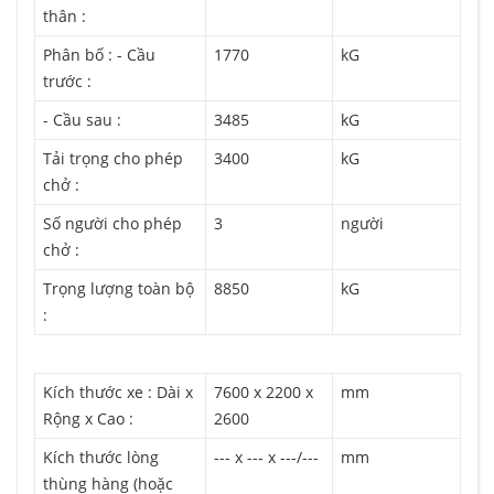
thân :
Phân bố : - Cầu
1770
kG
trước :
- Cầu sau :
3485
kG
Tải trọng cho phép
3400
kG
chở :
Số người cho phép
3
người
chở :
Trọng lượng toàn bộ
8850
kG
:
Kích thước xe : Dài x
7600 x 2200 x
mm
Rộng x Cao :
2600
Kích thước lòng
--- x --- x ---/---
mm
thùng hàng (hoặc