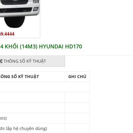
14 KHỐI (14M3) HYUNDAI HD170
THÔNG SỐ KỸ THUẬT
HÔNG SỐ KỸ THUẬT
GHI CHÚ
sis)
 khi lắp hệ chuyên dùng)