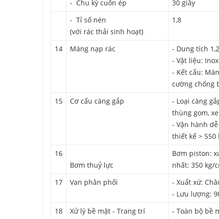
- Chu kỳ cuốn ép
30 giây
- Tỉ số nén
1,8
(với rác thải sinh hoạt)
14
Máng nạp rác
- Dung tích 1
- Vật liệu: In
- Kết cấu: Mán
cường chống 
15
Cơ cấu càng gắp
- Loại càng gắ
thùng gom, xe
- Vận hành dễ 
thiết kế > 550 
16
Bơm piston: x
Bơm thuỷ lực
nhất: 350 kg/
17
Van phân phối
- Xuất xứ: Ch
- Lưu lượng: 90
18
Xử lý bề mặt - Trang trí
- Toàn bộ bề m