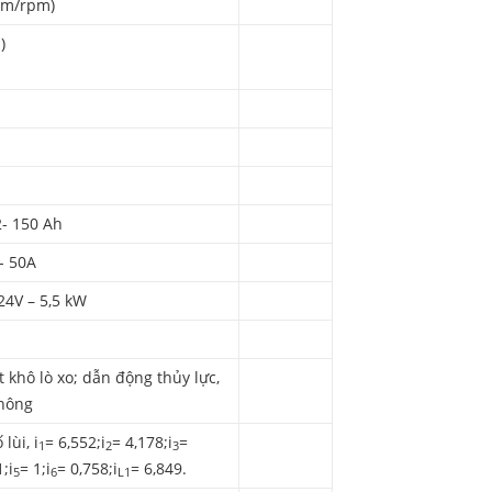
g.m/rpm)
)
2- 150 Ah
- 50A
24V – 5,5 kW
 khô lò xo; dẫn động thủy lực,
không
 lùi, i
= 6,552;i
= 4,178;i
=
1
2
3
;i
= 1;i
= 0,758;i
= 6,849.
5
6
L1