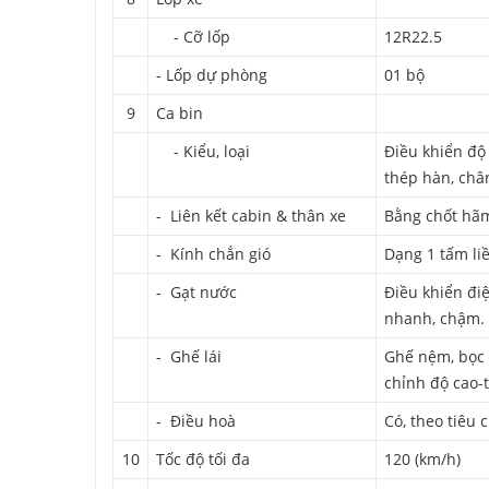
- Cỡ lốp
12R22.5
- Lốp dự phòng
01 bộ
9
Ca bin
- Kiểu, loại
Điều khiển độ
thép hàn, châ
- Liên kết cabin & thân xe
Bằng chốt hãm
- Kính chắn gió
Dạng 1 tấm liề
- Gạt nước
Điều khiển điệ
nhanh, chậm.
- Ghế lái
Ghế nệm, bọc V
chỉnh độ cao-
- Điều hoà
Có, theo tiêu 
10
Tốc độ tối đa
120 (km/h)