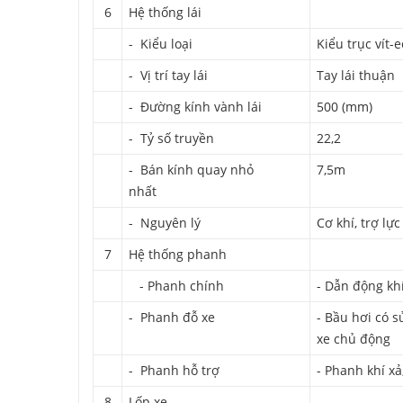
6
Hệ thống lái
- Kiểu loại
Kiểu trục vít-e
- Vị trí tay lái
Tay lái thuận
- Đường kính vành lái
500 (mm)
- Tỷ số truyền
22,2
- Bán kính quay nhỏ
7,5m
nhất
- Nguyên lý
Cơ khí, trợ lực
7
Hệ thống phanh
- Phanh chính
- Dẫn động kh
- Phanh đỗ xe
- Bầu hơi có s
xe chủ động
- Phanh hỗ trợ
- Phanh khí x
8
Lốp xe