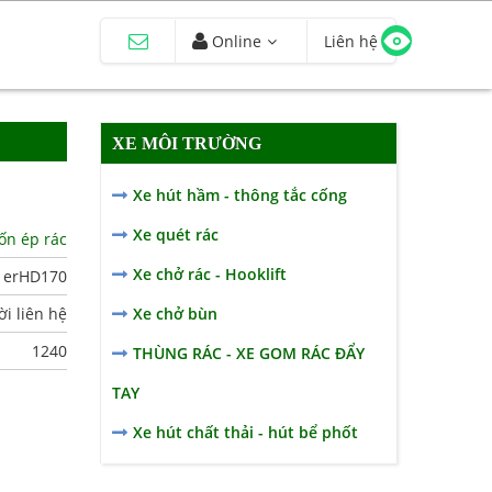
Online
Liên hệ
XE MÔI TRƯỜNG
Xe hút hầm - thông tắc cống
Xe quét rác
ốn ép rác
Xe chở rác - Hooklift
erHD170
i liên hệ
Xe chở bùn
1240
THÙNG RÁC - XE GOM RÁC ĐẨY
TAY
Xe hút chất thải - hút bể phốt