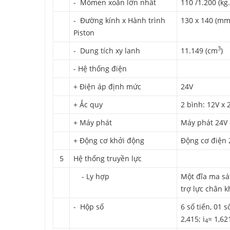
- Mômen xoắn lớn nhất
110 /1.200 (k
- Đường kính x Hành trình
130 x 140 (mm
Piston
3
- Dung tích xy lanh
11.149 (cm
)
- Hệ thống điện
+ Điện áp định mức
24V
+ Ắc quy
2 bình: 12V x 
+ Máy phát
Máy phát 24V 
+ Động cơ khởi động
Động cơ điện 
5
Hệ thống truyền lực
- Ly hợp
Một đĩa ma sát
trợ lực chân 
- Hộp số
6 số tiến, 01 số
2,415; i
= 1,621
4