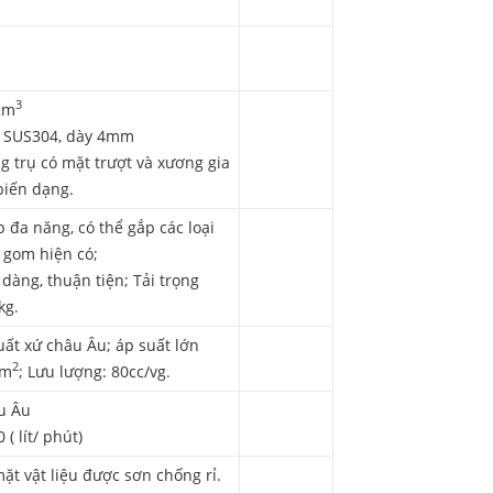
3
,2m
ox SUS304, dày 4mm
g trụ có mặt trượt và xương gia
biến dạng.
p đa năng, có thể gắp các loại
 gom hiện có;
dàng, thuận tiện; Tải trọng
kg.
uất xứ châu Âu; áp suất lớn
2
cm
; Lưu lượng: 80cc/vg.
âu Âu
 ( lít/ phút)
ặt vật liệu được sơn chống rỉ.