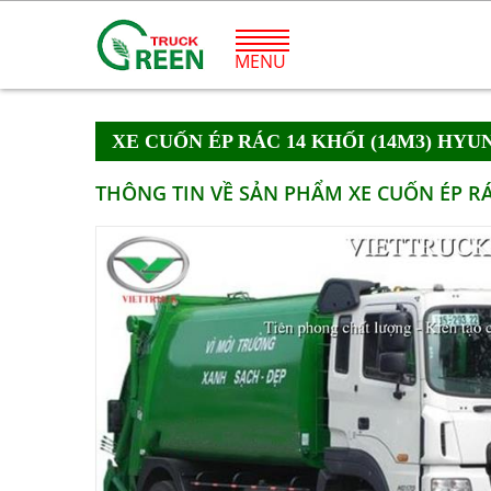
MENU
XE CUỐN ÉP RÁC 14 KHỐI (14M3) HYU
THÔNG TIN VỀ SẢN PHẨM XE CUỐN ÉP RÁ